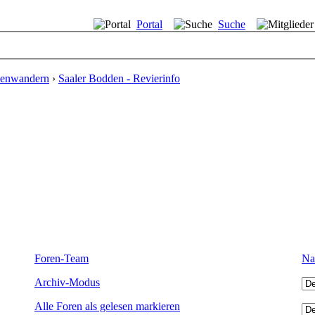
Portal
Suche
llenwandern
›
Saaler Bodden - Revierinfo
Foren-Team
Na
Archiv-Modus
Alle Foren als gelesen markieren