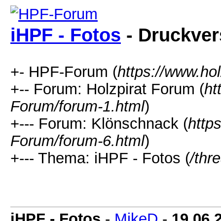
iHPF - Fotos
- Druckver
+- HPF-Forum (
https://www.ho
+-- Forum: Holzpirat Forum (
ht
Forum/forum-1.html
)
+--- Forum: Klönschnack (
http
Forum/forum-6.html
)
+--- Thema: iHPF - Fotos (
/thr
iHPF - Fotos
-
MikeD
-
19.06.