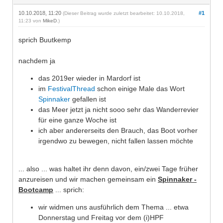
10.10.2018, 11:20
#1
(Dieser Beitrag wurde zuletzt bearbeitet: 10.10.2018,
11:23 von
MikeD
.)
sprich Buutkemp
nachdem ja
das 2019er wieder in Mardorf ist
im
FestivalThread
schon einige Male das Wort
Spinnaker
gefallen ist
das Meer jetzt ja nicht sooo sehr das Wanderrevier
für eine ganze Woche ist
ich aber andererseits den Brauch, das Boot vorher
irgendwo zu bewegen, nicht fallen lassen möchte
... also ... was haltet ihr denn davon, ein/zwei Tage früher
anzureisen und wir machen gemeinsam ein
Spinnaker -
Bootcamp
... sprich:
wir widmen uns ausführlich dem Thema ... etwa
Donnerstag und Freitag vor dem (i)HPF