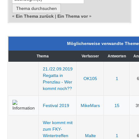
«
Ein Thema zurück
|
Ein Thema vor
»
Möglicherweise verwandte Them
Thema
Verfasser
Antworten
An
21./22.09.2019
Regatta in
OK105
1
Prenzlau - Wer
kommt noch??
Festival 2019
MikeMars
15
3
Wer kommt mit
zum FKY-
Wintertreffen
Malte
1