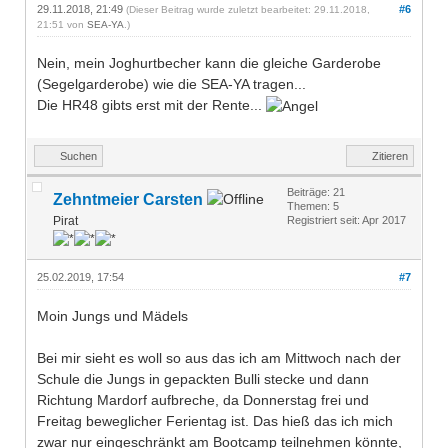
29.11.2018, 21:49
#6
(Dieser Beitrag wurde zuletzt bearbeitet: 29.11.2018,
21:51 von
SEA-YA
.)
Nein, mein Joghurtbecher kann die gleiche Garderobe
(Segelgarderobe) wie die SEA-YA tragen...
Die HR48 gibts erst mit der Rente...
Suchen
Zitieren
Beiträge: 21
Zehntmeier Carsten
Themen: 5
Pirat
Registriert seit: Apr 2017
25.02.2019, 17:54
#7
Moin Jungs und Mädels
Bei mir sieht es woll so aus das ich am Mittwoch nach der
Schule die Jungs in gepackten Bulli stecke und dann
Richtung Mardorf aufbreche, da Donnerstag frei und
Freitag beweglicher Ferientag ist. Das hieß das ich mich
zwar nur eingeschränkt am Bootcamp teilnehmen könnte,