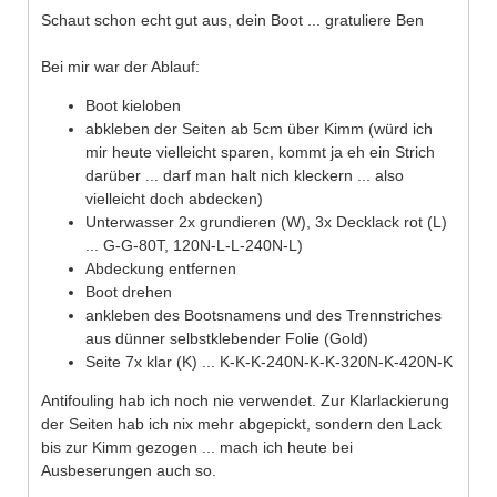
Schaut schon echt gut aus, dein Boot ... gratuliere Ben
Bei mir war der Ablauf:
Boot kieloben
abkleben der Seiten ab 5cm über Kimm (würd ich
mir heute vielleicht sparen, kommt ja eh ein Strich
darüber ... darf man halt nich kleckern ... also
vielleicht doch abdecken)
Unterwasser 2x grundieren (W), 3x Decklack rot (L)
... G-G-80T, 120N-L-L-240N-L)
Abdeckung entfernen
Boot drehen
ankleben des Bootsnamens und des Trennstriches
aus dünner selbstklebender Folie (Gold)
Seite 7x klar (K) ... K-K-K-240N-K-K-320N-K-420N-K
Antifouling hab ich noch nie verwendet. Zur Klarlackierung
der Seiten hab ich nix mehr abgepickt, sondern den Lack
bis zur Kimm gezogen ... mach ich heute bei
Ausbeserungen auch so.