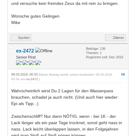
und versuche kein fremdes Zeux da mit rein zu bringen.
Wünsche gutes Gelingen
Mike
Suchen
Zitieren
Beiträge: 136
ex-2472
Themen: 1
Senior Pirat
Registriert seit: Dec 2016
09.03.2019, 00:33
#4
(Dieser Beitrag wurde zuletzt bearbeitet: 09.03.2019,
00:34 von
ex-2472
.)
Wahrscheinlich wirst Du 2 Lagen für den Wasserpass
brauchen, schadet ja auch nicht. (Und auch hier wieder:
Epi als Tipp...)
Zwischenschliff? Nur dann NÖTIG, wenn - bei 1K - der
Lack länger als ein paar Tage trocknet, sonst geht nass in
nass. Lack leicht überlappen lassen, in den Folgejahren
wird man Stoß auf Stoß pönen können.