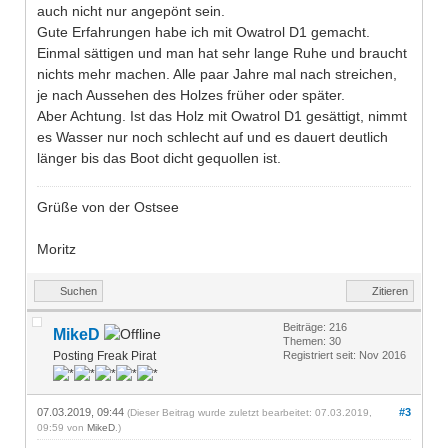
auch nicht nur angepönt sein.
Gute Erfahrungen habe ich mit Owatrol D1 gemacht.
Einmal sättigen und man hat sehr lange Ruhe und braucht
nichts mehr machen. Alle paar Jahre mal nach streichen,
je nach Aussehen des Holzes früher oder später.
Aber Achtung. Ist das Holz mit Owatrol D1 gesättigt, nimmt
es Wasser nur noch schlecht auf und es dauert deutlich
länger bis das Boot dicht gequollen ist.
Grüße von der Ostsee
Moritz
Suchen
Zitieren
Beiträge: 216
MikeD
Themen: 30
Posting Freak Pirat
Registriert seit: Nov 2016
07.03.2019, 09:44
#3
(Dieser Beitrag wurde zuletzt bearbeitet: 07.03.2019,
09:59 von
MikeD
.)