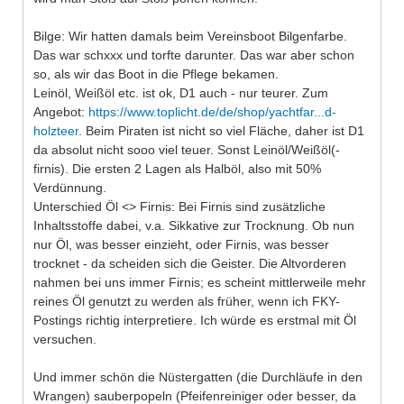
Bilge: Wir hatten damals beim Vereinsboot Bilgenfarbe.
Das war schxxx und torfte darunter. Das war aber schon
so, als wir das Boot in die Pflege bekamen.
Leinöl, Weißöl etc. ist ok, D1 auch - nur teurer. Zum
Angebot:
https://www.toplicht.de/de/shop/yachtfar...d-
holzteer
. Beim Piraten ist nicht so viel Fläche, daher ist D1
da absolut nicht sooo viel teuer. Sonst Leinöl/Weißöl(-
firnis). Die ersten 2 Lagen als Halböl, also mit 50%
Verdünnung.
Unterschied Öl <> Firnis: Bei Firnis sind zusätzliche
Inhaltsstoffe dabei, v.a. Sikkative zur Trocknung. Ob nun
nur Öl, was besser einzieht, oder Firnis, was besser
trocknet - da scheiden sich die Geister. Die Altvorderen
nahmen bei uns immer Firnis; es scheint mittlerweile mehr
reines Öl genutzt zu werden als früher, wenn ich FKY-
Postings richtig interpretiere. Ich würde es erstmal mit Öl
versuchen.
Und immer schön die Nüstergatten (die Durchläufe in den
Wrangen) sauberpopeln (Pfeifenreiniger oder besser, da