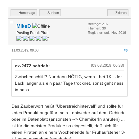
Homepage
Suchen
Zitieren
Beiträge: 216
MikeD
Themen: 30
Posting Freak Pirat
Registriert seit: Nov 2016
11.03.2019, 09:03
#6
ex-2472 schrieb:
(09.03.2019, 00:33)
Zwischenschliff? Nur dann NÖTIG, wenn - bei 1K - der
Lack länger als ein paar Tage trocknet, sonst geht nass
in nass.
Das Zauberwort heißt "Überstreichintervall" und sollte für
jedes Produkt angeführt sein - entweder auf dem Gebinde
oder im Datenblatt (ansonsten --> ChemikerIn anrufen) ...
ist für die meisten Produkte so eingestellt, daß sich für
einen Piraten an einem Wochenende für Frühaufsteher 3-
4 Lagen ausgehen *muahaha*