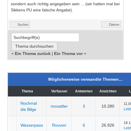
sondern auch richtig angegeben sein ... (wir hatten mal bei
Sikkens PU eine falsche Angabe).
Suchen
Zitieren
«
Ein Thema zurück
|
Ein Thema vor
»
Möglicherweise verwandte Themen…
Thema
Verfasser
Antworten
Ansichten
L
Nochmal
11.0
mosattler
3
10.280
die Bilge
Letz
16.1
Wasserpass
Rouven
6
26.926
Letz