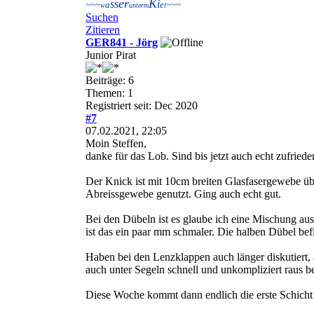
er
K
ss
i
~~~
a
e
~~~
w
unterm
l
Suchen
Zitieren
GER841 - Jörg
Junior Pirat
Beiträge: 6
Themen: 1
Registriert seit: Dec 2020
#7
07.02.2021, 22:05
Moin Steffen,
danke für das Lob. Sind bis jetzt auch echt zufrie
Der Knick ist mit 10cm breiten Glasfasergewebe üb
Abreissgewebe genutzt. Ging auch echt gut.
Bei den Dübeln ist es glaube ich eine Mischung aus
ist das ein paar mm schmaler. Die halben Dübel be
Haben bei den Lenzklappen auch länger diskutiert, 
auch unter Segeln schnell und unkompliziert raus
Diese Woche kommt dann endlich die erste Schicht