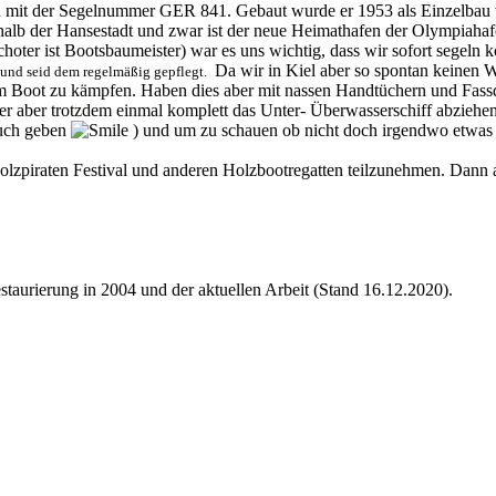
raten mit der Segelnummer GER 841. Gebaut wurde er 1953 als Einzelbau
alb der Hansestadt und zwar ist der neue Heimathafen der Olympiahaf
oter ist Bootsbaumeister) war es uns wichtig, dass wir sofort segeln 
Da wir in Kiel aber so spontan keinen W
 und seid dem regelmäßig gepflegt.
m Boot zu kämpfen. Haben dies aber mit nassen Handtüchern und Fass
 aber trotzdem einmal komplett das Unter- Überwasserschiff abziehen 
tuch geben
) und um zu schauen ob nicht doch irgendwo etwas 
m Holzpiraten Festival und anderen Holzbootregatten teilzunehmen. Da
staurierung in 2004 und der aktuellen Arbeit (Stand 16.12.2020).