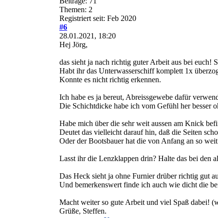
Beiträge: 71
Themen: 2
Registriert seit: Feb 2020
#6
28.01.2021, 18:20
Hej Jörg,
das sieht ja nach richtig guter Arbeit aus bei euch! 
Habt ihr das Unterwasserschiff komplett 1x überzo
Konnte es nicht richtig erkennen.
Ich habe es ja bereut, Abreissgewebe dafür verwen
Die Schichtdicke habe ich vom Gefühl her besser 
Habe mich über die sehr weit aussen am Knick befi
Deutet das vielleicht darauf hin, daß die Seiten scho
Oder der Bootsbauer hat die von Anfang an so weit r
Lasst ihr die Lenzklappen drin? Halte das bei den al
Das Heck sieht ja ohne Furnier drüber richtig gut a
Und bemerkenswert finde ich auch wie dicht die be
Macht weiter so gute Arbeit und viel Spaß dabei! (w
Grüße, Steffen.