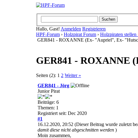
Hallo, Gast!
Anmelden
Registrieren
HPF-Forum
›
Holzpirat Forum
›
Holzpiraten stellen 
GER841 - ROXANNE (Ex- "Aupriel", Ex- "Hutsch
GER841 - ROXANNE (Ex-
Seiten (2):
1
2
Weiter »
GER841 - Jörg
Junior Pirat
Beiträge: 6
Themen: 1
Registriert seit: Dec 2020
#1
16.12.2020, 20:52
(Dieser Beitrag wurde zuletzt b
damit diese nicht abgeschnitten werden
)
Moin zusammen,