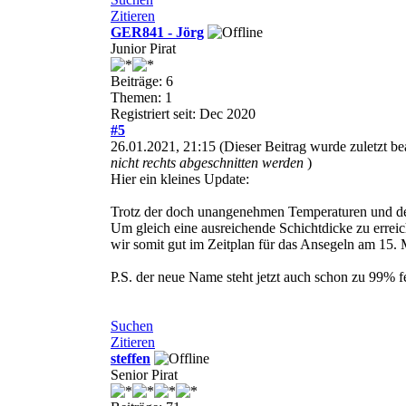
Zitieren
GER841 - Jörg
Junior Pirat
Beiträge: 6
Themen: 1
Registriert seit: Dec 2020
#5
26.01.2021, 21:15
(Dieser Beitrag wurde zuletzt b
nicht rechts abgeschnitten werden
)
Hier ein kleines Update:
Trotz der doch unangenehmen Temperaturen und der t
Um gleich eine ausreichende Schichtdicke zu errei
wir somit gut im Zeitplan für das Ansegeln am 15.
P.S. der neue Name steht jetzt auch schon zu 99% fe
Suchen
Zitieren
steffen
Senior Pirat