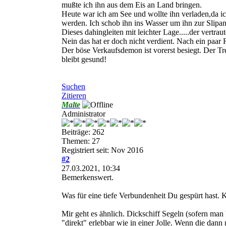
mußte ich ihn aus dem Eis an Land bringen.
Heute war ich am See und wollte ihn verladen,da ich 
werden. Ich schob ihn ins Wasser um ihn zur Slipa
Dieses dahingleiten mit leichter Lage.....der vertrau
Nein das hat er doch nicht verdient. Nach ein paa
Der böse Verkaufsdemon ist vorerst besiegt. Der Tre
bleibt gesund!
Suchen
Zitieren
Malte
Administrator
Beiträge: 262
Themen: 27
Registriert seit: Nov 2016
#2
27.03.2021, 10:34
Bemerkenswert.
Was für eine tiefe Verbundenheit Du gespürt hast. 
Mir geht es ähnlich. Dickschiff Segeln (sofern man 
"direkt" erlebbar wie in einer Jolle. Wenn die dan