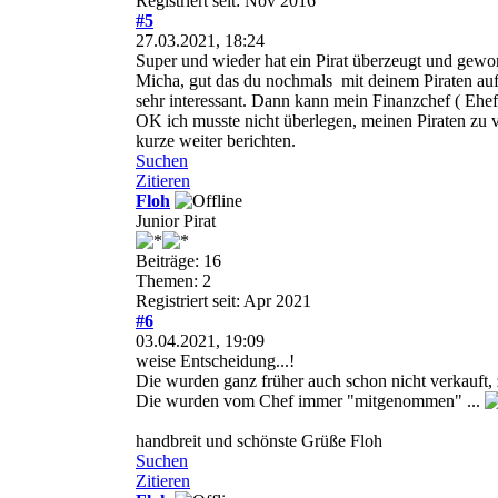
Registriert seit: Nov 2016
#5
27.03.2021, 18:24
Super und wieder hat ein Pirat überzeugt und gewo
Micha, gut das du nochmals mit deinem Piraten auf 
sehr interessant. Dann kann mein Finanzchef ( Ehefr
OK ich musste nicht überlegen, meinen Piraten zu 
kurze weiter berichten.
Suchen
Zitieren
Floh
Junior Pirat
Beiträge: 16
Themen: 2
Registriert seit: Apr 2021
#6
03.04.2021, 19:09
weise Entscheidung...!
Die wurden ganz früher auch schon nicht verkauft, z
Die wurden vom Chef immer "mitgenommen" ...
handbreit und schönste Grüße Floh
Suchen
Zitieren