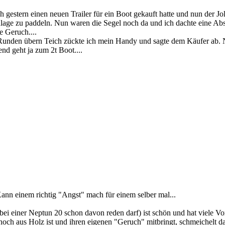
gestern einen neuen Trailer für ein Boot gekauft hatte und nun der Joll
nlage zu paddeln. Nun waren die Segel noch da und ich dachte eine Ab
te Geruch....
r Runden übern Teich zückte ich mein Handy und sagte dem Käufer ab. 
nd geht ja zum 2t Boot....
Kann einem richtig "Angst" mach für einem selber mal...
bei einer Neptun 20 schon davon reden darf) ist schön und hat viele Vor
n noch aus Holz ist und ihren eigenen "Geruch" mitbringt, schmeichelt 