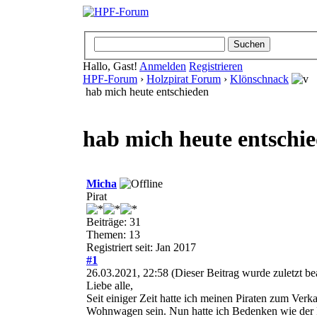
Hallo, Gast!
Anmelden
Registrieren
HPF-Forum
›
Holzpirat Forum
›
Klönschnack
hab mich heute entschieden
hab mich heute entschi
Micha
Pirat
Beiträge: 31
Themen: 13
Registriert seit: Jan 2017
#1
26.03.2021, 22:58
(Dieser Beitrag wurde zuletzt b
Liebe alle,
Seit einiger Zeit hatte ich meinen Piraten zum Ver
Wohnwagen sein. Nun hatte ich Bedenken wie der Pi