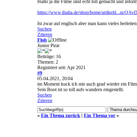
Hallo ja die Filme sind echt toll gemacht und infor
https://www.thalia.de/shop/home/artikeld...qcQ
Ist zwar auf englisch aber man kann vieles herleiten
Suchen
Zitieren
Floh
Junior Pirat
Beiträge: 16
Themen: 2
Registriert seit: Apr 2021
#9
05.04.2021, 20:04
im Moment kuck ich mir auch grad wieder ein Film
Sein Boot ist so toll aufs wandern eingestellt.
Suchen
Zitieren
«
Ein Thema zurück
|
Ein Thema vor
»