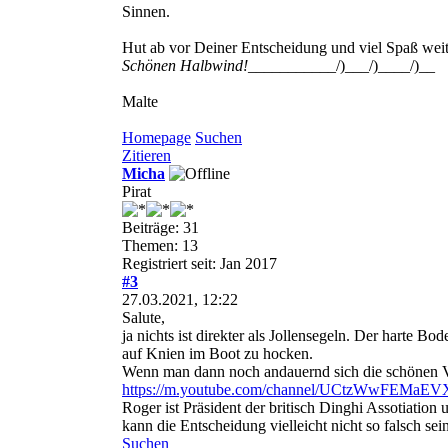
Sinnen.
Hut ab vor Deiner Entscheidung und viel Spaß weit
Schönen Halbwind!
___________/)___/)____/)__
Malte
Homepage
Suchen
Zitieren
Micha
Pirat
Beiträge: 31
Themen: 13
Registriert seit: Jan 2017
#3
27.03.2021, 12:22
Salute,
ja nichts ist direkter als Jollensegeln. Der harte 
auf Knien im Boot zu hocken.
Wenn man dann noch andauernd sich die schönen V
https://m.youtube.com/channel/UCtzWwFEMaE
Roger ist Präsident der britisch Dinghi Assotiation 
kann die Entscheidung vielleicht nicht so falsch sein
Suchen