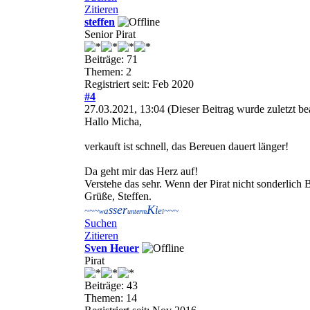
Zitieren
steffen
Senior Pirat
Beiträge: 71
Themen: 2
Registriert seit: Feb 2020
#4
27.03.2021, 13:04
(Dieser Beitrag wurde zuletzt b
Hallo Micha,
verkauft ist schnell, das Bereuen dauert länger!
Da geht mir das Herz auf!
Verstehe das sehr. Wenn der Pirat nicht sonderlich
Grüße, Steffen.
er
K
ss
i
~~~
a
e
~~~
w
unterm
l
Suchen
Zitieren
Sven Heuer
Pirat
Beiträge: 43
Themen: 14