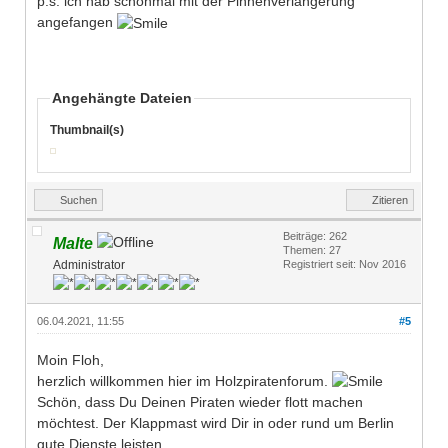
p.s. ich hab schonmal mit der Pinnenverlängerung
angefangen
Angehängte Dateien
Thumbnail(s)
Suchen
Zitieren
Beiträge: 262
Malte
Themen: 27
Administrator
Registriert seit: Nov 2016
06.04.2021, 11:55
#5
Moin Floh,
herzlich willkommen hier im Holzpiratenforum.
Schön, dass Du Deinen Piraten wieder flott machen
möchtest. Der Klappmast wird Dir in oder rund um Berlin
gute Dienste leisten.