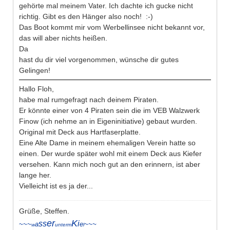
gehörte mal meinem Vater. Ich dachte ich gucke nicht
richtig. Gibt es den Hänger also noch! :-)
Das Boot kommt mir vom Werbellinsee nicht bekannt vor,
das will aber nichts heißen.
Da
hast du dir viel vorgenommen, wünsche dir gutes
Gelingen!
Hallo Floh,
habe mal rumgefragt nach deinem Piraten.
Er könnte einer von 4 Piraten sein die im VEB Walzwerk
Finow (ich nehme an in Eigeninitiative) gebaut wurden.
Original mit Deck aus Hartfaserplatte.
Eine Alte Dame in meinem ehemaligen Verein hatte so
einen. Der wurde später wohl mit einem Deck aus Kiefer
versehen. Kann mich noch gut an den erinnern, ist aber
lange her.
Vielleicht ist es ja der...
Grüße, Steffen.
er
K
ss
i
~~~
a
e
~~~
w
unterm
l