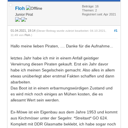
Beiträge: 16
Floh
Themen: 2
Junior Pirat
Registriert seit: Apr 2021
01.04.2021, 19:14
#1
(Dieser Beitrag wurde zuletzt bearbeitet: 04.10.2021,
11:49 von
Floh
.)
Hallo meine lieben Piraten, .... Danke für die Aufnahme...
letztes Jahr habe ich mir in einem Anfall geistiger
Verwirrung diesen Piraten gekauft. Erst ein Jahr davor
habe ich meinen Segelschein gemacht. Also alles in allem
etwas unüberlegt aber erstmal Fakten schaffen und dann
abarbeiten.
Das Boot ist in einem erbarmungswürdigen Zustand und
es wird mich noch einiges an Mühen kosten, die es
allesamt Wert sein werden.
Ex-Möwe ist ein Eigenbau aus dem Jahre 1953 und kommt
aus Kirchmöser unter der Segelnr. *Streitaxt* GO 624.
Komplett mit DDR Glasmatte beklebt, ich habe sogar noch