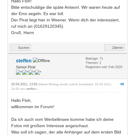
Hallo Floh!
Bitte entschuldige die späte Antwort. Wir waren heute auf
der Ems segeln. Es war toll.
Der Pirat liegt hier in Weener. Wenn dich der interessiert,
ruf mich an (01629120345)
Gruß, Harm
Suchen
Zitieren
Beiträge: 71
steffen
Themen: 2
Senior Pirat
Registriert seit: Feb 2020
20.04.2021, 13:50
#8
(Dieser Beitrag wurde zuletzt bearbeitet: 20.04.2021,
14:20 von
steffen
.)
Hallo Floh,
willkommen im Forum!
Da ich auch vom Werbellinsee komme habe ich deine
Fotos mit großem Interesse angeschaut.
Was soll ich sagen, der alte Anhänger auf dem ersten Bild