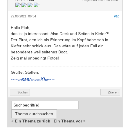
Senior Pirat
29.06.2021, 06:34
#10
Hallo Floh,
das ist ja interessant. Also Deck und Seiten in Kiefer?!
Der Pirat, den ich als Erinnerung im Kopf habe sah in
Kiefer sehr schick aus. Das wäre auf jeden Fall ein
besonderes weil seltenes Boot.
Zeig mal unbedingt Fotos!
Grüße, Steffen.
er
K
ss
i
~~~
a
e
~~~
w
unterm
l
Suchen
Zitieren
«
Ein Thema zurück
|
Ein Thema vor
»