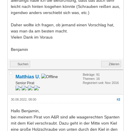
allerdings habe ich die Befürchtung, dass das auch sehr
leicht nach hinten losgehen könnte (Schrauben reißen aus,
irgendwo anders verschiebt sich was, etc.)
Daher wollte ich fragen, ob jemand einen Vorschlag hat,
was man da am besten macht.
Vielen Dank im Voraus
Benjamin
Suchen
Zitieren
Beiträge: 91
Matthias U.
Themen: 16
Senior Pirat
Registriert seit: Nov 2016
30.08.2022, 08:00
#2
Hallo Benjamin,
bei meinem Pirat von A&R sind alle waagerechten Spanten
mit dem Kiel verschraubt. Dazu geht in der Mitte vom Kiel
eine große Holzschraube von unten durch den Kiel in den