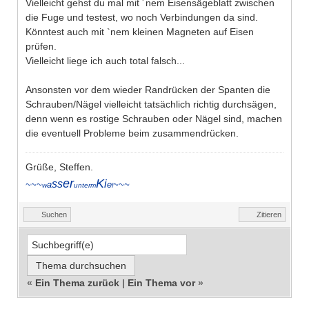
Vielleicht gehst du mal mit ´nem Eisensägeblatt zwischen
die Fuge und testest, wo noch Verbindungen da sind.
Könntest auch mit `nem kleinen Magneten auf Eisen
prüfen.
Vielleicht liege ich auch total falsch...
Ansonsten vor dem wieder Randrücken der Spanten die
Schrauben/Nägel vielleicht tatsächlich richtig durchsägen,
denn wenn es rostige Schrauben oder Nägel sind, machen
die eventuell Probleme beim zusammendrücken.
Grüße, Steffen.
er
K
ss
i
~~~
a
e
~~~
w
unterm
l
Suchen
Zitieren
«
Ein Thema zurück
|
Ein Thema vor
»