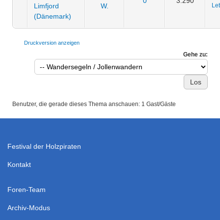
0
3.290
Limfjord
W.
Let
(Dänemark)
Druckversion anzeigen
Gehe zu:
Benutzer, die gerade dieses Thema anschauen: 1 Gast/Gäste
Festival der Holzpiraten
Kontakt
Foren-Team
Archiv-Modus