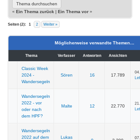
«
Ein Thema zurück
|
Ein Thema vor
»
Seiten (2):
1
2
Weiter »
Möglicherweise verwandte Themen…
Thema
Verfasser
Antworten
Ansichten
Classic Week
04
2024 -
Sören
16
17.789
Let
Wandersegeln
Wandersegeln
2022 - vor
21
Malte
12
22.770
oder nach
Let
dem HPF?
Wandersegeln
2022 auf dem
Lukas
07