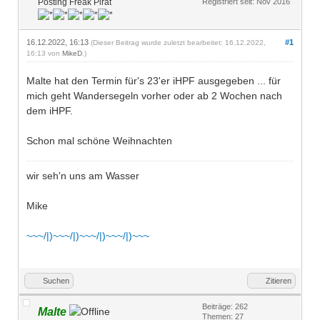
Posting Freak Pirat
Registriert seit: Nov 2016
16.12.2022, 16:13
#1
(Dieser Beitrag wurde zuletzt bearbeitet: 16.12.2022,
16:13 von
MikeD
.)
Malte hat den Termin für's 23'er iHPF ausgegeben ... für
mich geht Wandersegeln vorher oder ab 2 Wochen nach
dem iHPF.
Schon mal schöne Weihnachten
wir seh'n uns am Wasser
Mike
~~~/|)~~~/|)~~~/|)~~~/|)~~~
Suchen
Zitieren
Beiträge: 262
Malte
Themen: 27