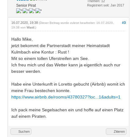
Themen: 12
Senior Pirat
Registriert seit: Jan 2017
16.07.2020, 19:38
#3
(Dieser Beitrag wurde zuletzt bearbeitet: 16.07.2020,
19:38 von
Wastl
.)
Hallo Mike,
jetzt bekommt die Partnerstadt meiner Heimatstadt
Kulmbach eine Kontur : Rust !
Mit so einem tollen Uferstreifen am See.
Ich freu mich und das Wetter kann ja eigentlich auch nur
besser werden.
Habe eine Unterkunft in Loretto gebucht (Airbnb) womit ich
meine Frau bestechen konnte.
https://www.airbnb.de/rooms/43780327?loc...1&adults=1
Ich pack meine Segelsachen ein und hoffe auf einen Platz
auf einem Piraten.
Suchen
Zitieren