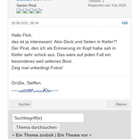
Themen: 2
Senior Pirat
Registriert seit: Feb 2020
29.06.2021, 06:34
#10
Hallo Floh,
das ist ja interessant. Also Deck und Seiten in Kiefer?!
Der Pirat, den ich als Erinnerung im Kopf habe sah in
Kiefer sehr schick aus. Das wäre auf jeden Fall ein
besonderes weil seltenes Boot.
Zeig mal unbedingt Fotos!
Grüße, Steffen.
er
K
ss
i
~~~
a
e
~~~
w
unterm
l
Suchen
Zitieren
«
Ein Thema zurück
|
Ein Thema vor
»