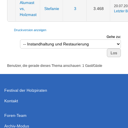
Alumast
20.07.20
vs,
Stefanie
3
3.468
Letzter B
Holzmast
Druckversion anzeigen
Gehe zu:
Benutzer, die gerade dieses Thema anschauen: 1 Gast/Gäste
Festival der Holzpiraten
Kontakt
Foren-Team
Archiv-Modus