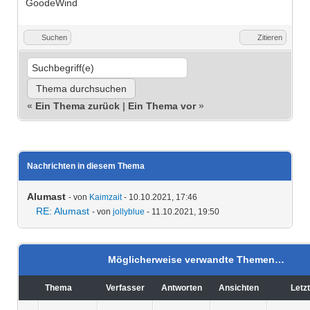
GoodeWind
Suchen
Zitieren
«
Ein Thema zurück
|
Ein Thema vor
»
Nachrichten in diesem Thema
Alumast
- von
Kaimzait
- 10.10.2021, 17:46
RE: Alumast
- von
jollyblue
- 11.10.2021, 19:50
Möglicherweise verwandte Themen…
Thema
Verfasser
Antworten
Ansichten
Letz