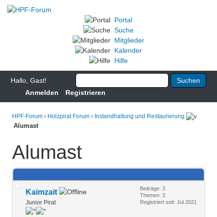
Portal
Suche
Mitglieder
Kalender
Hilfe
Hallo, Gast!
Anmelden
Registrieren
HPF-Forum
›
Holzpirat Forum
›
Instandhaltung und Restaurierung
Alumast
Alumast
Beiträge: 3
Kaimzait
Themen: 3
Junior Pirat
Registriert seit: Jul 2021