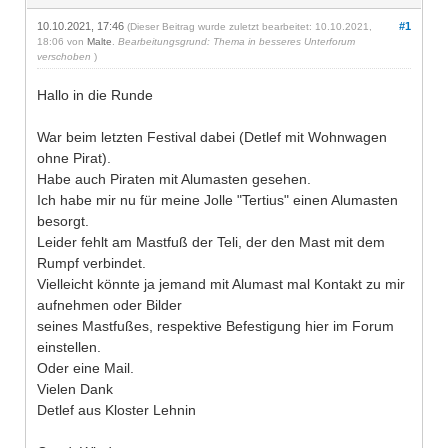
10.10.2021, 17:46
#1
(Dieser Beitrag wurde zuletzt bearbeitet: 10.10.2021,
18:06 von
Malte
.
Bearbeitungsgrund: Thema in besseres Unterforum
verschoben
)
Hallo in die Runde
War beim letzten Festival dabei (Detlef mit Wohnwagen
ohne Pirat).
Habe auch Piraten mit Alumasten gesehen.
Ich habe mir nu für meine Jolle "Tertius" einen Alumasten
besorgt.
Leider fehlt am Mastfuß der Teli, der den Mast mit dem
Rumpf verbindet.
Vielleicht könnte ja jemand mit Alumast mal Kontakt zu mir
aufnehmen oder Bilder
seines Mastfußes, respektive Befestigung hier im Forum
einstellen.
Oder eine Mail.
Vielen Dank
Detlef aus Kloster Lehnin