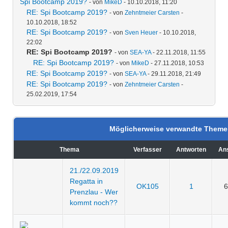
Spi Bootcamp 2019?
- von
MikeD
- 10.10.2018, 11:20
RE: Spi Bootcamp 2019?
- von
Zehntmeier Carsten
-
10.10.2018, 18:52
RE: Spi Bootcamp 2019?
- von
Sven Heuer
- 10.10.2018,
22:02
RE: Spi Bootcamp 2019?
- von
SEA-YA
- 22.11.2018, 11:55
RE: Spi Bootcamp 2019?
- von
MikeD
- 27.11.2018, 10:53
RE: Spi Bootcamp 2019?
- von
SEA-YA
- 29.11.2018, 21:49
RE: Spi Bootcamp 2019?
- von
Zehntmeier Carsten
-
25.02.2019, 17:54
Möglicherweise verwandte Them
Thema
Verfasser
Antworten
An
21./22.09.2019
Regatta in
OK105
1
6
Prenzlau - Wer
kommt noch??