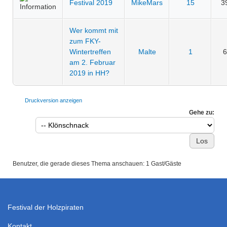
Festival 2019
MikeMars
15
3
Wer kommt mit
zum FKY-
Wintertreffen
Malte
1
6
am 2. Februar
2019 in HH?
Druckversion anzeigen
Gehe zu:
Benutzer, die gerade dieses Thema anschauen: 1 Gast/Gäste
Festival der Holzpiraten
Kontakt