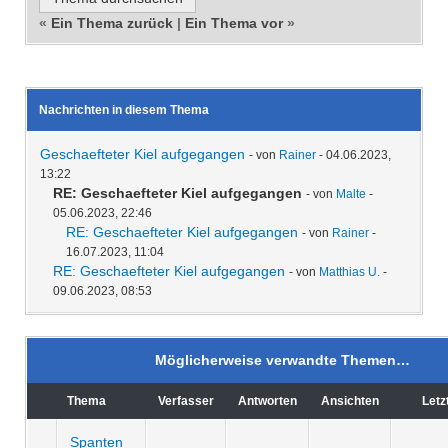
«
Ein Thema zurück
|
Ein Thema vor
»
Nachrichten in diesem Thema
Geschaefteter Kiel aufgegangen
- von
Rainer
- 04.06.2023,
13:22
RE: Geschaefteter Kiel aufgegangen
- von
Malte
-
05.06.2023, 22:46
RE: Geschaefteter Kiel aufgegangen
- von
Rainer
-
16.07.2023, 11:04
RE: Geschaefteter Kiel aufgegangen
- von
Matthias U.
-
09.06.2023, 08:53
Möglicherweise verwandte Themen…
Thema
Verfasser
Antworten
Ansichten
Letz
Spanten