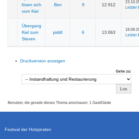
23.10.2
lösen sich
Ben
9
12.912
Letzter 
vom Kiel
Übergang
18.08.2
Kiel zum
piddl
6
13.063
Letzter 
Steven
Druckversion anzeigen
Gehe zu:
Benutzer, die gerade dieses Thema anschauen: 1 Gast/Gäste
Festival der Holzpiraten