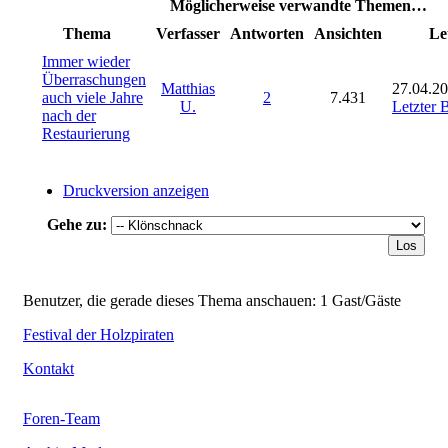
Möglicherweise verwandte Themen…
Thema
Verfasser
Antworten
Ansichten
Le
Immer wieder
Überraschungen
Matthias
27.04.20
auch viele Jahre
2
7.431
U.
Letzter 
nach der
Restaurierung
Druckversion anzeigen
Gehe zu:
Benutzer, die gerade dieses Thema anschauen: 1 Gast/Gäste
Festival der Holzpiraten
Kontakt
Foren-Team