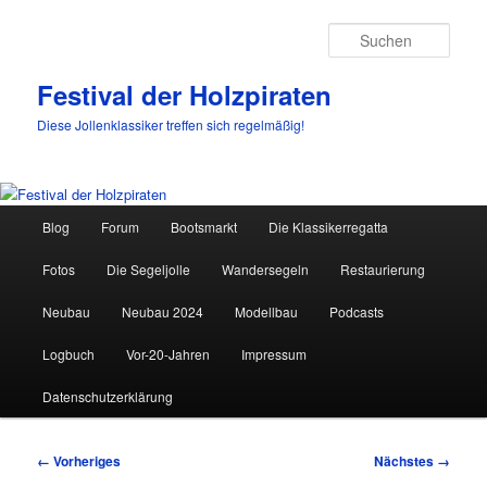
Such
Festival der Holzpiraten
Diese Jollenklassiker treffen sich regelmäßig!
Hauptmenü
Blog
Forum
Bootsmarkt
Die Klassikerregatta
Zum
Fotos
Die Segeljolle
Wandersegeln
Restaurierung
primären
Neubau
Neubau 2024
Modellbau
Podcasts
Inhalt
Logbuch
Vor-20-Jahren
Impressum
springen
Datenschutzerklärung
Bilder-
← Vorheriges
Nächstes →
Navigation