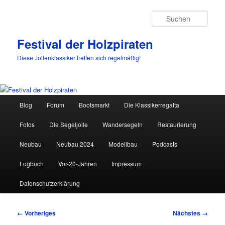
Such
Festival der Holzpiraten
Diese Jollenklassiker treffen sich regelmäßig!
Hauptmenü
Blog
Forum
Bootsmarkt
Die Klassikerregatta
Zum
Fotos
Die Segeljolle
Wandersegeln
Restaurierung
primären
Neubau
Neubau 2024
Modellbau
Podcasts
Inhalt
Logbuch
Vor-20-Jahren
Impressum
springen
Datenschutzerklärung
Bilder-
← Vorheriges
Nächstes →
Navigation