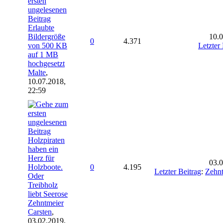
Erlaubte
Bildergröße
10.0
0
4.371
von 500 KB
Letzter
auf 1 MB
hochgesetzt
Malte
,
10.07.2018,
22:59
Holzpiraten
haben ein
Herz für
03.0
Holzboote.
0
4.195
Letzter Beitrag
:
Zehnt
Oder
Treibholz
liebt Seerose
Zehntmeier
Carsten
,
03.02.2019,