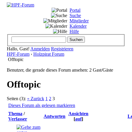
Portal
Suche
Mitglieder
Kalender
Hilfe
Hallo, Gast!
Anmelden
Registrieren
HPF-Forum
›
Holzpirat Forum
Offtopic
Benutzer, die gerade dieses Forum ansehen: 2 Gast/Gäste
Offtopic
Seiten (3):
« Zurück
1
2
3
Dieses Forum als gelesen markieren
Thema
/
Ansichten
Antworten
Le
Verfasser
[
auf
]