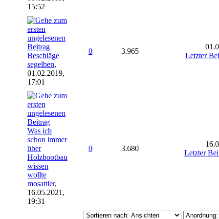
15:52
01.0
0
3.965
Beschläge
Letzter Bei
segelben
,
01.02.2019,
17:01
Was ich
schon immer
16.0
über
0
3.680
Letzter Bei
Holzbootbau
wissen
wollte
mosattler
,
16.05.2021,
19:31