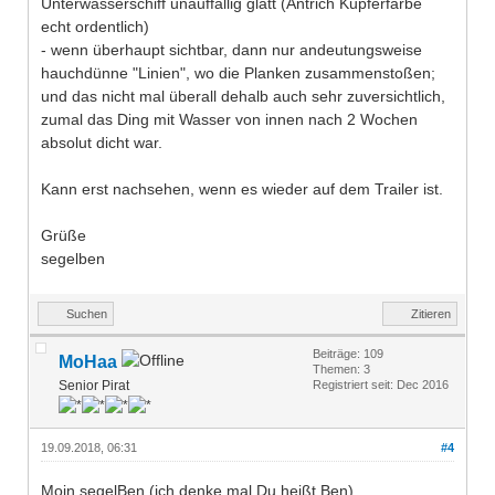
Unterwasserschiff unauffällig glatt (Antrich Kupferfarbe
echt ordentlich)
- wenn überhaupt sichtbar, dann nur andeutungsweise
hauchdünne "Linien", wo die Planken zusammenstoßen;
und das nicht mal überall dehalb auch sehr zuversichtlich,
zumal das Ding mit Wasser von innen nach 2 Wochen
absolut dicht war.
Kann erst nachsehen, wenn es wieder auf dem Trailer ist.
Grüße
segelben
Suchen
Zitieren
Beiträge: 109
MoHaa
Themen: 3
Senior Pirat
Registriert seit: Dec 2016
19.09.2018, 06:31
#4
Moin segelBen (ich denke mal Du heißt Ben),