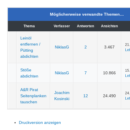
Möglicherweise verwandte Themen…
Thema
Verfasser
Antworten
Ansichten
Leinöl
entfernen /
21
NiklasG
2
3.467
Pütting
Let
abdichten
Stöße
15
NiklasG
7
10.866
abdichten
Let
A&R Pirat
Joachim
24
Seitenplanken
12
24.490
Kosinski
Let
tauschen
Druckversion anzeigen