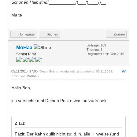
Schönen Halbwind!
___________/)___/)____/)__
Malte
Homepage
Suchen
Zitieren
Beiträge: 109
MoHaa
Themen: 3
Senior Pirat
Registriert seit: Dec 2016
05.11.2018, 17:05
#7
(Dieser Beitrag wurde zuletzt bearbeitet: 05.11.2018,
17:20 von
MoHaa
.)
Hallo Ben,
ich versuche mal Deinen Post etwas aufzudröseln.
Zitat:
Fazit: Der Kahn quillt nicht zu; d. h. alle Hinweise (und