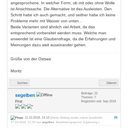
angesprochene. In welcher Form, ob mit oder ohne Wolle
ist Ansichtssache. Die Alternative ist das Ausleisten. Den
Schritt habe ich auch gemacht, und seither habe ich keine
Probleme mehr mit Wasser von unten...
Beide Varianten sind ähnlich viel Arbeit, da das
entsprechend vorbereitet werden muss. Welche man
anwendet ist eine Glaubensfrage, da die Erfahrungen und
Meinungen dazu weit auseinander gehen.
Grüße von der Ostsee
Moritz
Suchen
Zitieren
Beiträge: 22
segelben
Themen: 7
Pirat
Registriert seit: Sep 2018
11.10.2018, 14:10
#5
(Dieser Beitrag wurde zuletzt bearbeitet:
27.10.2018, 21:30 von
segelben
.
Bearbeitungsgrund: Ergänzung
)