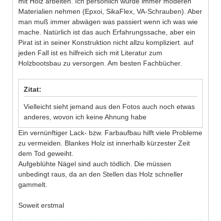
mit Holz arbeiten. Ich persönlich würde immer moderen
Materialien nehmen (Epxoi, SikaFlex, VA-Schrauben). Aber
man muß immer abwägen was passiert wenn ich was wie
mache. Natürlich ist das auch Erfahrungssache, aber ein
Pirat ist in seiner Konstruktion nicht allzu kompliziert. auf
jeden Fall ist es hilfreich sich mit Literatur zum
Holzbootsbau zu versorgen. Am besten Fachbücher.
Zitat:
Vielleicht sieht jemand aus den Fotos auch noch etwas
anderes, wovon ich keine Ahnung habe
Ein vernünftiger Lack- bzw. Farbaufbau hilft viele Probleme
zu vermeiden. Blankes Holz ist innerhalb kürzester Zeit
dem Tod geweiht.
Aufgeblühte Nägel sind auch tödlich. Die müssen
unbedingt raus, da an den Stellen das Holz schneller
gammelt.
Soweit erstmal