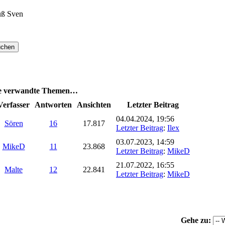
ruß Sven
se verwandte Themen…
Verfasser
Antworten
Ansichten
Letzter Beitrag
04.04.2024, 19:56
Sören
16
17.817
Letzter Beitrag
:
Ilex
03.07.2023, 14:59
MikeD
11
23.868
Letzter Beitrag
:
MikeD
21.07.2022, 16:55
Malte
12
22.841
Letzter Beitrag
:
MikeD
Gehe zu: