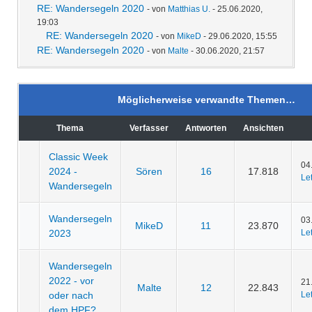
RE: Wandersegeln 2020
- von
Matthias U.
- 25.06.2020,
19:03
RE: Wandersegeln 2020
- von
MikeD
- 29.06.2020, 15:55
RE: Wandersegeln 2020
- von
Malte
- 30.06.2020, 21:57
Möglicherweise verwandte Themen…
Thema
Verfasser
Antworten
Ansichten
Classic Week
04
2024 -
Sören
16
17.818
Let
Wandersegeln
Wandersegeln
03
MikeD
11
23.870
2023
Let
Wandersegeln
2022 - vor
21
Malte
12
22.843
oder nach
Let
dem HPF?