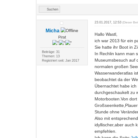
Suchen
23.01.2017, 12:53
(Dieser Be
Micha
Hallo Wastl,
Pirat
ich war 2013 für ein p
Sie hatte ihr Boot in
Beiträge: 31
In Rechlin kann man s
Themen: 13
Museumsbesuch auf dem
Registriert seit: Jan 2017
normalen großen Seen 
Wasserwanderatlas ist 
beobachtet da der We
Übernachtet habe ich 
durchgeschaukelt zu w
Motorbooten.Von dort 
Großseenkette,Plauer 
Stunde ohne Veränderu
Also mit entsprechend
idyllischer,aber auch 
empfehlen.
Ich kann die Seite:
Jol