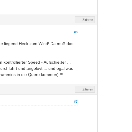
Zitieren
#6
nne liegend Heck zum Wind! Da muß das
ontrollierter Speed - Aufschießer ...
rchfahrt und angeluvt ... und egal was
 Brummies in die Quere kommen) !!!
Zitieren
#7