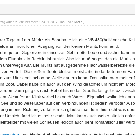
itrag wurde zuletzt bearbeitet: 23.01.2017, 16:20 von
Micha
.)
aar Tage auf der Müritz.Als Boot hatte ich eine VB 480(holländische Kn
 Zielow am nördlichen Ausgang von der kleinen Müritz kommend.
ehr gut am Seglerverein einsetzen.Sehr nette Leute und sicher kann 
 Flugplatz in Rechlin lohnt sich.Also ich muß sagen das die Müritz s
unterwegs war. Die Müritz hat ausgedehnte Flachwasserbereiche die 
von Vorteil. Die großen Boote bleiben meist artig in der betonnten Fah
g zum Ufer doch schon ne Weile dauern kann. Das sollte man meiner 
im Boot. Dabei habe ich auch auf den Wind geachtet um nicht am Morg
erden.Dann ging es nach Röbel.Bis in den Stadthafen gekreuzt,zwisch
am Westufer an Klink vorbei bis nach Waren. Eigentlich wollte ich dan
See und so weiter,aber auf den Verbindungen ist segeln verboten.Als
ng in eine Richtung zu fahren.Ich glaube man lernt hier echt was über
er Umsicht fand ich es sehr schön. Man kann auch weiter südlich anf
kleinteiliger mit vielen Schleusen,jedoch auch sehr romantisch.Hier wü
lenwandern
von Hartmut Ehmler sehr empfehlen. Er hat auch ein sehr