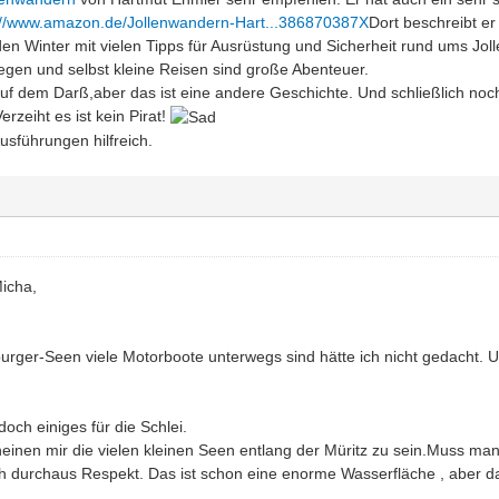
://www.amazon.de/Jollenwandern-Hart...386870387X
Dort beschreibt er
 den Winter mit vielen Tipps für Ausrüstung und Sicherheit rund ums Jo
legen und selbst kleine Reisen sind große Abenteuer.
f dem Darß,aber das ist eine andere Geschichte. Und schließlich noch
erzeiht es ist kein Pirat!
Ausführungen hilfreich.
Micha,
rger-Seen viele Motorboote unterwegs sind hätte ich nicht gedacht. U
doch einiges für die Schlei.
einen mir die vielen kleinen Seen entlang der Müritz zu sein.Muss man 
ch durchaus Respekt. Das ist schon eine enorme Wasserfläche , aber da 