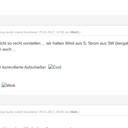
itrag wurde zuletzt bearbeitet: 25.01.2017, 14:58 von
MikeD
.)
icht so recht vorstellen ... wir hatten Wind aus S, Strom aus SW (berg
n auch ...
r kontrollierte Aufschießer
k
itrag wurde zuletzt bearbeitet: 26.01.2017, 08:35 von
Malte
.)