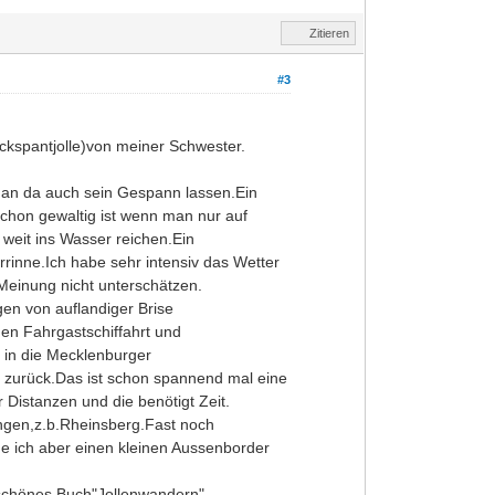
Zitieren
#3
ickspantjolle)von meiner Schwester.
man da auch sein Gespann lassen.Ein
chon gewaltig ist wenn man nur auf
weit ins Wasser reichen.Ein
rrinne.Ich habe sehr intensiv das Wetter
Meinung nicht unterschätzen.
en von auflandiger Brise
en Fahrgastschiffahrt und
n in die Mecklenburger
o zurück.Das ist schon spannend mal eine
 Distanzen und die benötigt Zeit.
angen,z.b.Rheinsberg.Fast noch
rde ich aber einen kleinen Aussenborder
 schönes Buch"Jollenwandern"