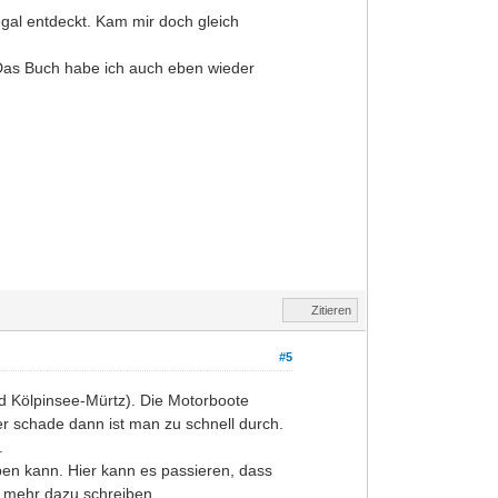
al entdeckt. Kam mir doch gleich
.Das Buch habe ich auch eben wieder
Zitieren
#5
d Kölpinsee-Mürtz). Die Motorboote
er schade dann ist man zu schnell durch.
.
ben kann. Hier kann es passieren, dass
r mehr dazu schreiben.