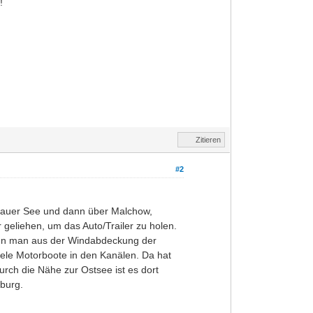
!
Zitieren
#2
Plauer See und dann über Malchow,
 geliehen, um das Auto/Trailer zu holen.
wenn man aus der Windabdeckung der
iele Motorboote in den Kanälen. Da hat
urch die Nähe zur Ostsee ist es dort
nburg.