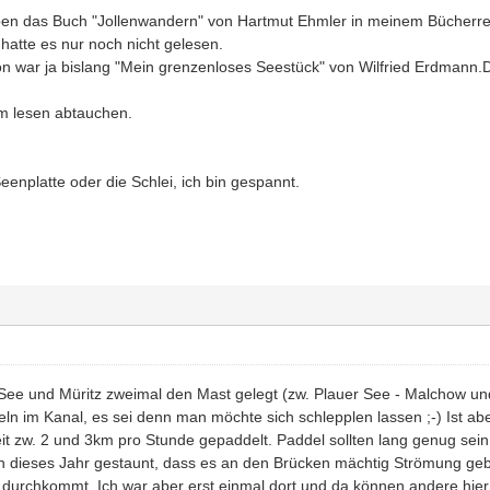
en das Buch "Jollenwandern" von Hartmut Ehmler in meinem Bücherreg
..hatte es nur noch nicht gelesen.
on war ja bislang "Mein grenzenloses Seestück" von Wilfried Erdmann
m lesen abtauchen.
enplatte oder die Schlei, ich bin gespannt.
See und Müritz zweimal den Mast gelegt (zw. Plauer See - Malchow un
eln im Kanal, es sei denn man möchte sich schlepplen lassen ;-) Ist ab
it zw. 2 und 3km pro Stunde gepaddelt. Paddel sollten lang genug sein
ch dieses Jahr gestaunt, dass es an den Brücken mächtig Strömung ge
durchkommt. Ich war aber erst einmal dort und da können andere hie