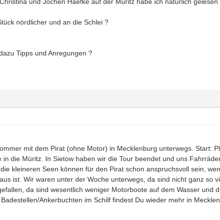
Christina und Jochen Haefke auf der Müritz habe ich natürlich gelesen 
tück nördlicher und an die Schlei ?
dazu Tipps und Anregungen ?
Sommer mit dem Pirat (ohne Motor) in Mecklenburg unterwegs. Start: 
 in die Müritz. In Sietow haben wir die Tour beendet und uns Fahrräder
 die kleineren Seen können für den Pirat schon anspruchsvoll sein, 
us ist. Wir waren unter der Woche unterwegs, da sind nicht ganz so v
 gefallen, da sind wesentlich weniger Motorboote auf dem Wasser und d
. Badestellen/Ankerbuchten im Schilf findest Du wieder mehr in Meckle