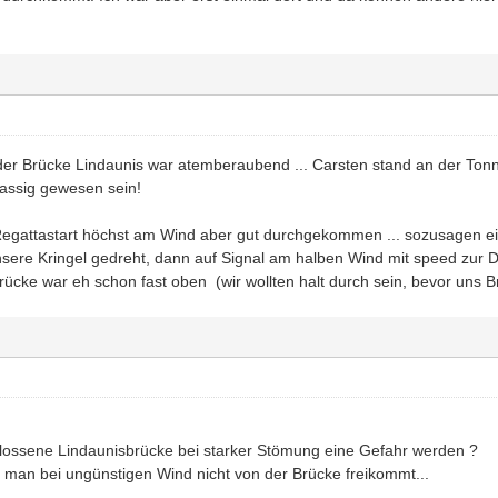
der Brücke Lindaunis war atemberaubend ... Carsten stand an der To
assig gewesen sein!
egattastart höchst am Wind aber gut durchgekommen ... sozusagen ein k
sere Kringel gedreht, dann auf Signal am halben Wind mit speed zur Du
Brücke war eh schon fast oben (wir wollten halt durch sein, bevor uns
lossene Lindaunisbrücke bei starker Stömung eine Gefahr werden ?
ie man bei ungünstigen Wind nicht von der Brücke freikommt...