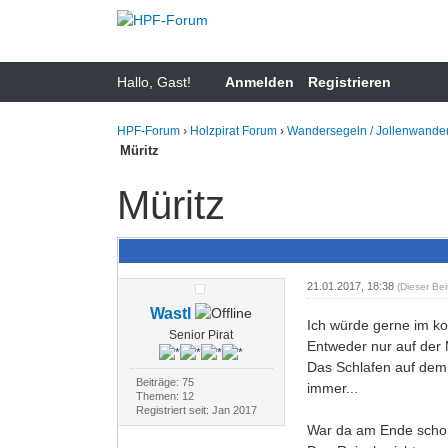
Hallo, Gast!
Anmelden
Registrieren
HPF-Forum
›
Holzpirat Forum
›
Wandersegeln / Jollenwande
Müritz
Müritz
21.01.2017, 18:38
(Dieser Be
Wastl
Ich würde gerne im k
Senior Pirat
Entweder nur auf der 
Das Schlafen auf dem 
Beiträge: 75
immer...
Themen: 12
Registriert seit: Jan 2017
War da am Ende schon