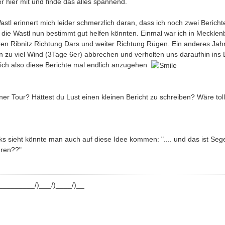
er hier mit und finde das alles spannend.
astl erinnert mich leider schmerzlich daran, dass ich noch zwei Beri
, die Wastl nun bestimmt gut helfen könnten. Einmal war ich in Meckl
en Ribnitz Richtung Dars und weiter Richtung Rügen. Ein anderes Jahr 
zu viel Wind (3Tage 6er) abbrechen und verholten uns daraufhin ins B
mich also diese Berichte mal endlich anzugehen
ner Tour? Hättest du Lust einen kleinen Bericht zu schreiben? Wäre to
 sieht könnte man auch auf diese Idee kommen: ".... und das ist Seg
hren??"
_________/)___/)____/)__