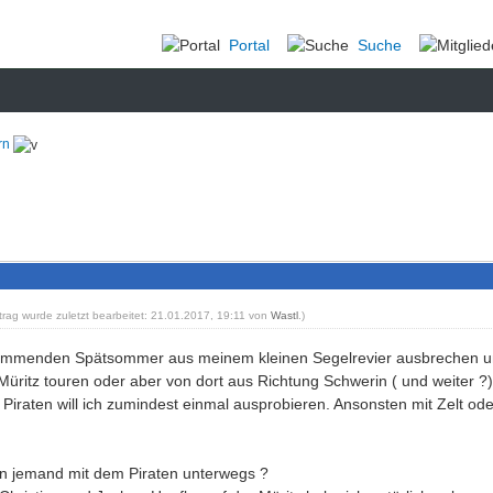
Portal
Suche
rn
itrag wurde zuletzt bearbeitet: 21.01.2017, 19:11 von
Wastl
.)
ommenden Spätsommer aus meinem kleinen Segelrevier ausbrechen u
Müritz touren oder aber von dort aus Richtung Schwerin ( und weiter ?)
Piraten will ich zumindest einmal ausprobieren. Ansonsten mit Zelt od
 jemand mit dem Piraten unterwegs ?