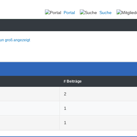
Portal
Suche
nun groß angezeigt
# Beiträge
2
1
1