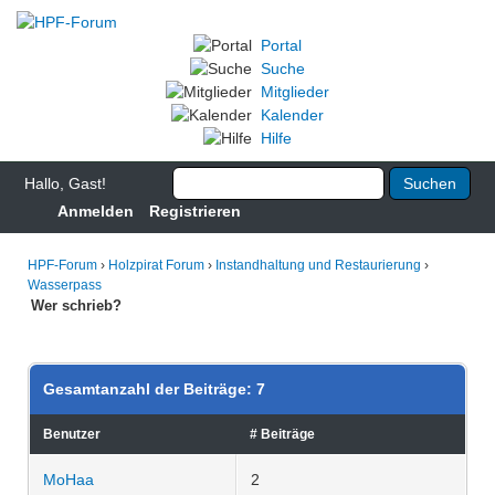
Portal
Suche
Mitglieder
Kalender
Hilfe
Hallo, Gast!
Anmelden
Registrieren
HPF-Forum
›
Holzpirat Forum
›
Instandhaltung und Restaurierung
›
Wasserpass
Wer schrieb?
Gesamtanzahl der Beiträge: 7
Benutzer
# Beiträge
MoHaa
2