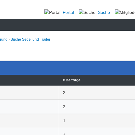
Portal
Suche
erung
›
Suche Segel und Trailer
# Beiträge
2
2
1