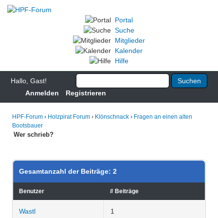
Portal
Suche
Mitglieder
Kalender
Hilfe
Hallo, Gast!
Anmelden
Registrieren
HPF-Forum
›
Holzpirat Forum
›
Klönschnack
›
Fragen an einen alten
Bootsbauer
Wer schrieb?
Gesamtanzahl der Beiträge: 2
Benutzer
# Beiträge
Wastl
1