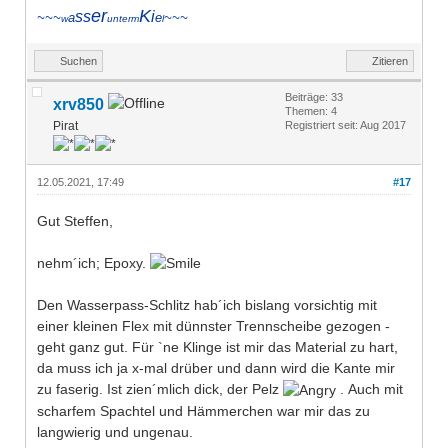
er
K
ss
i
~~~
a
e
~~~
w
unterm
l
Suchen
Zitieren
Beiträge: 33
xrv850
Themen: 4
Pirat
Registriert seit: Aug 2017
12.05.2021, 17:49
#17
Gut Steffen,
nehm´ich; Epoxy.
Den Wasserpass-Schlitz hab´ich bislang vorsichtig mit
einer kleinen Flex mit dünnster Trennscheibe gezogen -
geht ganz gut. Für `ne Klinge ist mir das Material zu hart,
da muss ich ja x-mal drüber und dann wird die Kante mir
zu faserig. Ist zien´mlich dick, der Pelz
. Auch mit
scharfem Spachtel und Hämmerchen war mir das zu
langwierig und ungenau.