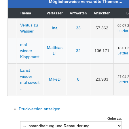
Möglicherweise verwandte Themen…
Thema
Verfasser
Antworten
Ansichten
L
Ventus zu
05.07.
Ina
33
57.362
Wasser
Letzter
mal
Matthias
18.01.
wieder
32
106.171
U.
Letzter
Klappmast
Es ist
wieder
27.04.
MikeD
8
23.983
mal soweit
Letzter
...
Druckversion anzeigen
Gehe zu: