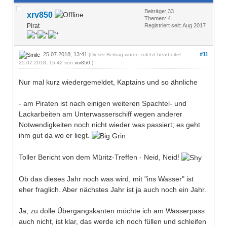
Beiträge: 33
xrv850
Themen: 4
Pirat
Registriert seit: Aug 2017
25.07.2018, 13:41
#11
(Dieser Beitrag wurde zuletzt bearbeitet:
25.07.2018, 15:42 von
xrv850
.)
Nur mal kurz wiedergemeldet, Kaptains und so ähnliche
- am Piraten ist nach einigen weiteren Spachtel- und
Lackarbeiten am Unterwasserschiff wegen anderer
Notwendigkeiten noch nicht wieder was passiert; es geht
ihm gut da wo er liegt.
Toller Bericht von dem Müritz-Treffen - Neid, Neid!
Ob das dieses Jahr noch was wird, mit "ins Wasser" ist
eher fraglich. Aber nächstes Jahr ist ja auch noch ein Jahr.
Ja, zu dolle Übergangskanten möchte ich am Wasserpass
auch nicht, ist klar, das werde ich noch füllen und schleifen