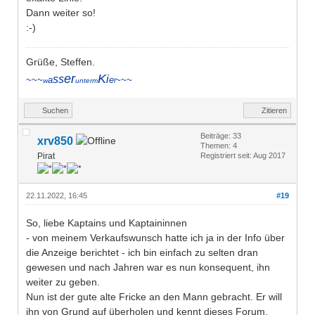
Dann weiter so!
:-)
Grüße, Steffen.
er
K
ss
i
~~~
a
e
~~~
w
unterm
l
Suchen
Zitieren
Beiträge: 33
xrv850
Themen: 4
Pirat
Registriert seit: Aug 2017
22.11.2022, 16:45
#19
So, liebe Kaptains und Kaptaininnen
- von meinem Verkaufswunsch hatte ich ja in der Info über
die Anzeige berichtet - ich bin einfach zu selten dran
gewesen und nach Jahren war es nun konsequent, ihn
weiter zu geben.
Nun ist der gute alte Fricke an den Mann gebracht. Er will
ihn von Grund auf überholen und kennt dieses Forum.