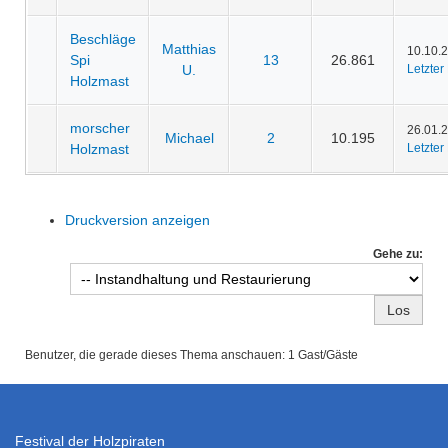
Beschläge
Matthias
10.10.2
Spi
13
26.861
U.
Letzter
Holzmast
morscher
26.01.2
Michael
2
10.195
Holzmast
Letzter
Druckversion anzeigen
Gehe zu:
Benutzer, die gerade dieses Thema anschauen: 1 Gast/Gäste
Festival der Holzpiraten