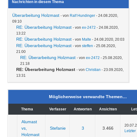
Nachrichten in diesem Thema
Überarbeitung Holzmast
- von
Ralf Hundinger
- 24.08.2020,
09:10
RE: Überarbeitung Holzmast
- von
ex-2472
- 24.08.2020,
13:22
RE: Überarbeitung Holzmast
- von
Malte
- 24.08.2020, 20:03
RE: Überarbeitung Holzmast
- von
steffen
- 25.08.2020,
21:00
RE: Überarbeitung Holzmast
- von
ex-2472
- 25.08.2020,
21:18
RE: Überarbeitung Holzmast
- von
Christian
- 23.09.2020,
13:31
Möglicherweise verwandte Themen…
Thema
Verfasser
Antworten
Ansichten
Let
Alumast
20.07.2
vs,
Stefanie
3
3.466
Letzter
Holzmast