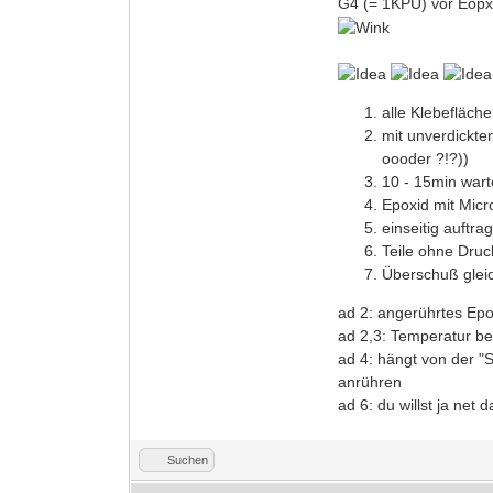
G4 (= 1KPU) vor Eopx
alle Klebefläch
mit unverdicktem
oooder ?!?))
10 - 15min wart
Epoxid mit Micr
einseitig auftra
Teile ohne Druc
Überschuß glei
ad 2: angerührtes Epo
ad 2,3: Temperatur bea
ad 4: hängt von der "S
anrühren
ad 6: du willst ja net
Suchen