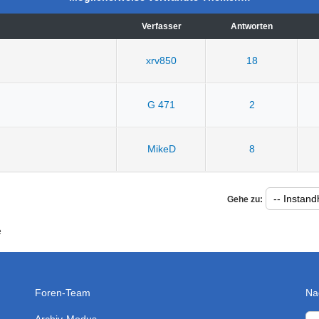
Verfasser
Antworten
xrv850
18
G 471
2
MikeD
8
Gehe zu:
e
Foren-Team
Na
Archiv-Modus