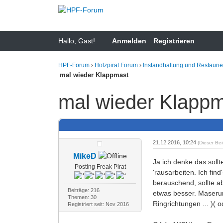
Hallo, Gast!
Anmelden
Registrieren
HPF-Forum
›
Holzpirat Forum
›
Instandhaltung und Restauri
mal wieder Klappmast
mal wieder Klapp
21.12.2016, 10:24
(Dieser Be
MikeD
Ja ich denke das soll
Posting Freak Pirat
'rausarbeiten. Ich fi
berauschend, sollte ab
Beiträge: 216
etwas besser. Maseru
Themen: 30
Ringrichtungen ... )( o
Registriert seit: Nov 2016