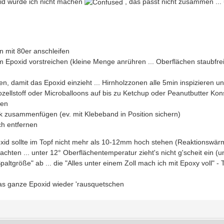
id würde ich nicht machen
, das passt nicht zusammen ... 
en mit 80er anschleifen
 Epoxid vorstreichen (kleine Menge anrühren ... Oberflächen staubfrei/fett
en, damit das Epoxid einzieht ... Hirnholzzonen alle 5min inspizieren u
ozellstoff oder Microballoons auf bis zu Ketchup oder Peanutbutter Kon
gen
k zusammenfügen (ev. mit Klebeband in Position sichern)
ch entfernen
xid sollte im Topf nicht mehr als 10-12mm hoch stehen (Reaktionswär
chten ... unter 12° Oberflächentemperatur zieht's nicht g'scheit ein (un
paltgröße" ab ... die "Alles unter einem Zoll mach ich mit Epoxy voll" 
 das ganze Epoxid wieder 'rausquetschen