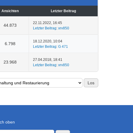
Ansichten
Letzter Beitrag
22.11.2022, 16:45
44.873
Letzter Beitrag
:
xrv850
18.12.2020, 10:04
6.798
Letzter Beitrag
:
G 471
27.04.2018, 18:41
23.968
Letzter Beitrag
:
xrv850
ch oben