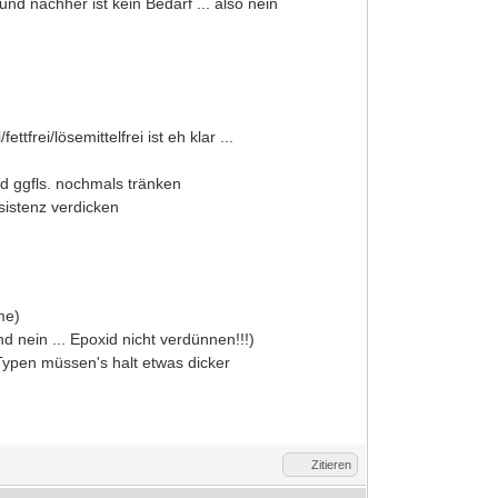
und nachher ist kein Bedarf ... also nein
frei/lösemittelfrei ist eh klar ...
nd ggfls. nochmals tränken
sistenz verdicken
me)
d nein ... Epoxid nicht verdünnen!!!)
- Typen müssen's halt etwas dicker
Zitieren