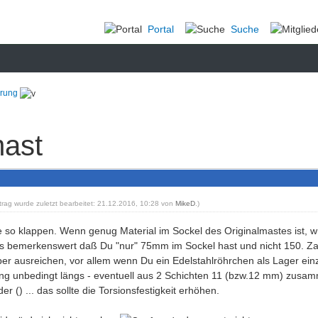
Portal
Suche
erung
mast
itrag wurde zuletzt bearbeitet: 21.12.2016, 10:28 von
MikeD
.)
te so klappen. Wenn genug Material im Sockel des Originalmastes ist, w
nd's bemerkenswert daß Du "nur" 75mm im Sockel hast und nicht 150. Za
er ausreichen, vor allem wenn Du ein Edelstahlröhrchen als Lager einzie
ng unbedingt längs - eventuell aus 2 Schichten 11 (bzw.12 mm) zusa
der () ... das sollte die Torsionsfestigkeit erhöhen.