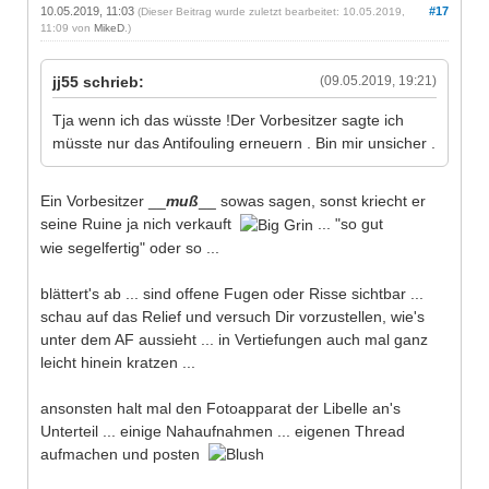
10.05.2019, 11:03
#17
(Dieser Beitrag wurde zuletzt bearbeitet: 10.05.2019,
11:09 von
MikeD
.)
jj55 schrieb:
(09.05.2019, 19:21)
Tja wenn ich das wüsste !Der Vorbesitzer sagte ich
müsste nur das Antifouling erneuern . Bin mir unsicher .
Ein Vorbesitzer __
muß
__ sowas sagen, sonst kriecht er
seine Ruine ja nich verkauft
... "so gut
wie segelfertig" oder so ...
blättert's ab ... sind offene Fugen oder Risse sichtbar ...
schau auf das Relief und versuch Dir vorzustellen, wie's
unter dem AF aussieht ... in Vertiefungen auch mal ganz
leicht hinein kratzen ...
ansonsten halt mal den Fotoapparat der Libelle an's
Unterteil ... einige Nahaufnahmen ... eigenen Thread
aufmachen und posten