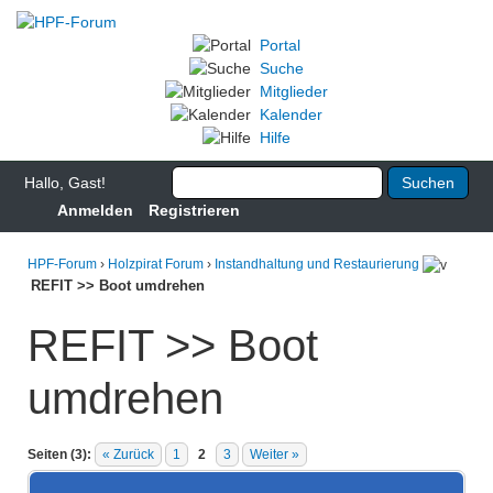
Portal
Suche
Mitglieder
Kalender
Hilfe
Hallo, Gast!
Anmelden
Registrieren
HPF-Forum
›
Holzpirat Forum
›
Instandhaltung und Restaurierung
REFIT >> Boot umdrehen
REFIT >> Boot
umdrehen
Seiten (3):
« Zurück
1
2
3
Weiter »