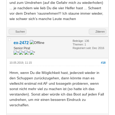
und zum Umdrehen (auf die Gefahr mich zu wiederholen)
... je nachdem wie lieb Du die vier Helfer hast ... Schwert
vor dem Drehen 'rausnehmen!!! Ich staune immer wieder,
wie schwer sich's manche Leute machen
Suchen
Zitieren
Beiträge: 136
ex-2472
Themen: 1
Senior Pirat
Registriert seit: Dec 2016
10.05.2019, 11:15
#18
Hmm, wenn Du die Möglichkeit hast, jederzeit wieder in
den Schuppen zurückzugehen, dann könnte man es
vielleicht erstmal mit AF und lossegeln probieren, wenn
sonst nicht mehr viel zu machen ist (so hatte ich das
verstanden). Sonst aber würde ich das Boot auf jeden Fall
umdrehen, um mir einen besseren Eindruck zu
verschaffen.