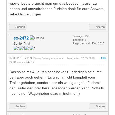
wieviel Leute braucht man um das Boot vom trailer zu
heben und umzudrehehen ? Vielen dank für eure Antwort ,
liebe Grüße Jürgen
Suchen
Zitieren
Beiträge: 136
ex-2472
Themen: 1
Senior Pirat
Registriert seit: Dec 2016
07.05.2019, 21:59
#13
(Dieser Beitrag wurde zuletzt bearbeitet: 07.05.2019,
22:01 von
ex-2472
.)
Das sollte mit 4 Leuten sehr locker zu erledigen sein, mit
3en aber auch gehen. (Es wird ja nicht komplett vom
Trailer gehoben, sondern nur ein wenig angelupft, damit
der Trailer darunter herausgezogen werden kann. Notfalls
noch einen Wagenheber dazu mitnehmen.)
Suchen
Zitieren