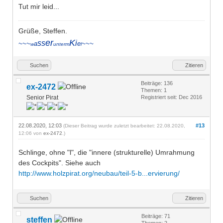
Tut mir leid...
Grüße, Steffen.
er
K
ss
i
~~~
a
e
~~~
w
unterm
l
Suchen
Zitieren
Beiträge: 136
ex-2472
Themen: 1
Senior Pirat
Registriert seit: Dec 2016
22.08.2020, 12:03
#13
(Dieser Beitrag wurde zuletzt bearbeitet: 22.08.2020,
12:06 von
ex-2472
.)
Schlinge, ohne "l", die "innere (strukturelle) Umrahmung
des Cockpits". Siehe auch
http://www.holzpirat.org/neubau/teil-5-b...ervierung/
Suchen
Zitieren
Beiträge: 71
steffen
Themen: 2