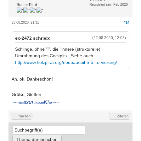
Senior Pirat
Registriert seit: Feb 2020
23.08.2020, 21:31
#14
ex-2472 schrieb:
(22.08.2020, 12:03)
Schlinge, ohne "l", die "innere (strukturelle)
Umrahmung des Cockpits". Siehe auch
http://www.holzpirat.org/neubau/teil-5-b...ervierung/
Ah, ok. Dankeschön!
Grüße, Steffen.
er
K
ss
i
~~~
a
e
~~~
w
unterm
l
Suchen
Zitieren