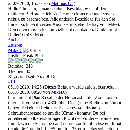
23.09.2020, 15:36 von
Matthias U.
.)
Hallo Christian, genau so einen Beschlag wie auf dem
mittleren Bild suche ich :-) Tue mich immer schwer sowas
richtig zu beschreiben. Alle anderen Beschläge für den Spi
finden sich bei diversen Ausrüstern (siehe Beitrag von Mike).
Den einen muss ich dann vielleicht nachbauen. Danke für die
Bilder! Grüße Matthias
Suchen
Zitieren
MikeD
Posting Freak Pirat
Beiträge: 216
Themen: 30
Registriert seit: Nov 2016
#13
05.10.2020, 14:25
(Dieser Beitrag wurde zuletzt bearbeitet:
06.10.2020, 08:20 von
MikeD
.)
hhmmm laut Plan 3a sollte der Holzmast in der Zone knapp
überhalb Vorstag (ca. 4300 über Deck) eine Breite von 55mm
haben. Bei einer Breite des Flansches von 46mm -
Schraubenabstand so um die 35mm - kommst Du bei
annähernd halbkreisförmigem Profil der Vorderseite an einen
Punkt, wo die Schraube ca. 45 Grad zur Schiffachse eindringt
(exakt 36 Grad bei d = 55mm, b = 35mm) ... das sollte doch