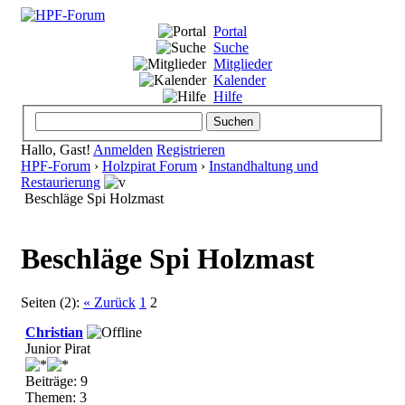
Portal
Suche
Mitglieder
Kalender
Hilfe
Hallo, Gast!
Anmelden
Registrieren
HPF-Forum
›
Holzpirat Forum
›
Instandhaltung und
Restaurierung
Beschläge Spi Holzmast
Beschläge Spi Holzmast
Seiten (2):
« Zurück
1
2
Christian
Junior Pirat
Beiträge: 9
Themen: 3