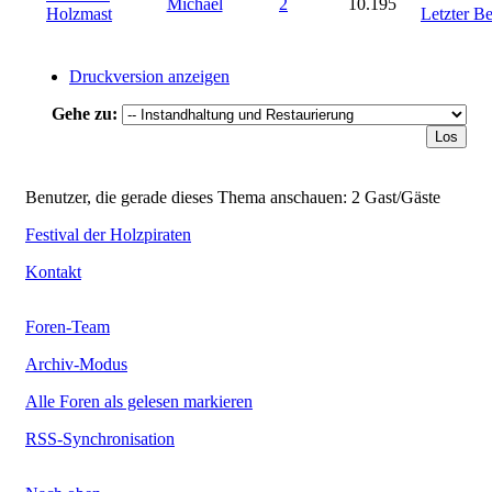
Michael
2
10.195
Holzmast
Letzter Be
Druckversion anzeigen
Gehe zu:
Benutzer, die gerade dieses Thema anschauen: 2 Gast/Gäste
Festival der Holzpiraten
Kontakt
Foren-Team
Archiv-Modus
Alle Foren als gelesen markieren
RSS-Synchronisation