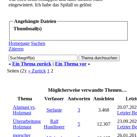
eingewintert. Ich habe das Spifall so gelöst:
Angehängte Dateien
Thumbnail(s)
Homepage
Suchen
Zitieren
«
Ein Thema zurück
|
Ein Thema vor
»
Seiten (2):
« Zurück
1
2
Möglicherweise verwandte Themen…
Thema
Verfasser
Antworten
Ansichten
Letzt
Alumast vs,
20.07.202
Stefanie
3
3.468
Holzmast
Letzter Be
Überarbeitung
Ralf
23.09.202
5
12.307
Holzmast
Hundinger
Letzter Be
morscher
26.01.201