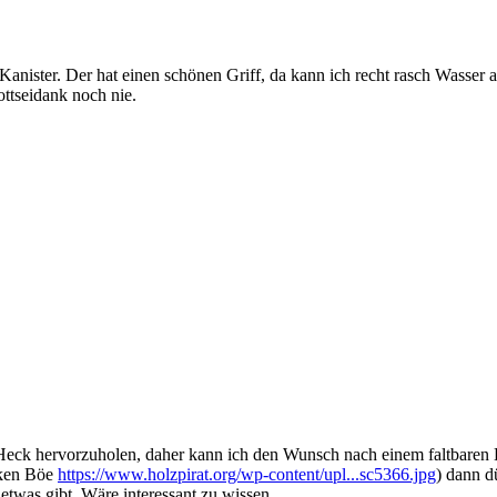
Kanister. Der hat einen schönen Griff, da kann ich recht rasch Wasser 
ttseidank noch nie.
 Heck hervorzuholen, daher kann ich den Wunsch nach einem faltbaren 
rken Böe
https://www.holzpirat.org/wp-content/upl...sc5366.jpg
) dann d
 etwas gibt. Wäre interessant zu wissen.