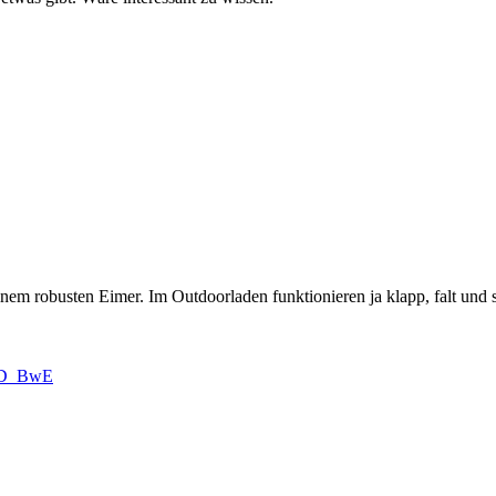
em robusten Eimer. Im Outdoorladen funktionieren ja klapp, falt und s
T_D_BwE