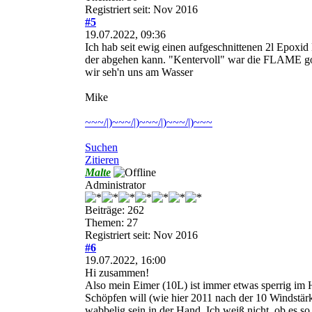
Registriert seit: Nov 2016
#5
19.07.2022, 09:36
Ich hab seit ewig einen aufgeschnittenen 2l Epoxid 
der abgehen kann. "Kentervoll" war die FLAME go
wir seh'n uns am Wasser
Mike
~~~/|)~~~/|)~~~/|)~~~/|)~~~
Suchen
Zitieren
Malte
Administrator
Beiträge: 262
Themen: 27
Registriert seit: Nov 2016
#6
19.07.2022, 16:00
Hi zusammen!
Also mein Eimer (10L) ist immer etwas sperrig im
Schöpfen will (wie hier 2011 nach der 10 Windstä
wabbelig sein in der Hand. Ich weiß nicht, ob es so