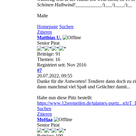
Schönen Halbwind!
___________/)___/)____/)__
Malte
Homepage
Suchen
Zitieren
Matthias U.
Senior Pirat
Beiträge: 91
Themen: 16
Registriert seit: Nov 2016
#7
20.07.2022, 09:55
Danke für die Antworten! Tendiere dann doch zu ein
dann manchmal viel Spaß und Gelächter damit...
Habe nun diese Pütz bestellt:
https://www.12seemeilen.de/talamex-puetz...gJz
Suchen
Zitieren
MoHaa
Senior Pirat
Beiträge: 109