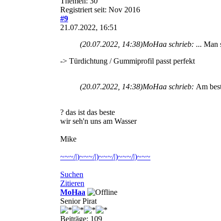
Themen: 30
Registriert seit: Nov 2016
#9
21.07.2022, 16:51
(20.07.2022, 14:38)
MoHaa schrieb:
... Man
-> Türdichtung / Gummiprofil passt perfekt
(20.07.2022, 14:38)
MoHaa schrieb:
Am best
? das ist das beste
wir seh'n uns am Wasser
Mike
~~~/|)~~~/|)~~~/|)~~~/|)~~~
Suchen
Zitieren
MoHaa
Senior Pirat
Beiträge: 109