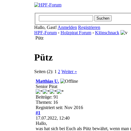
Hallo, Gast!
Anmelden
Registrieren
HPF-Forum
›
Holzpirat Forum
›
Klönschnack
Pütz
Pütz
Seiten (2):
1
2
Weiter »
Matthias U.
Senior Pirat
Beiträge: 91
Themen: 16
Registriert seit: Nov 2016
#1
17.07.2022, 12:40
Hallo,
was hat sich bei Euch als Pütz bewährt, wenn man 