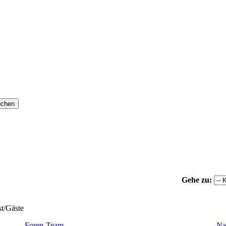
Gehe zu:
st/Gäste
Foren-Team
Na