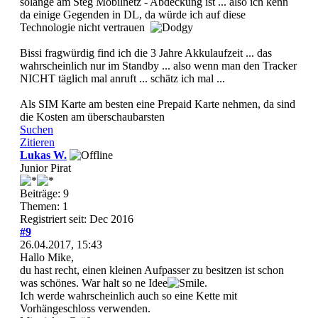
solange am Steg Mobilnetz - Abdeckung ist ... also ich kenn
da einige Gegenden in DL, da würde ich auf diese
Technologie nicht vertrauen
Bissi fragwürdig find ich die 3 Jahre Akkulaufzeit ... das
wahrscheinlich nur im Standby ... also wenn man den Tracker
NICHT täglich mal anruft ... schätz ich mal ...
Als SIM Karte am besten eine Prepaid Karte nehmen, da sind
die Kosten am überschaubarsten
Suchen
Zitieren
Lukas W.
Junior Pirat
Beiträge: 9
Themen: 1
Registriert seit: Dec 2016
#9
26.04.2017, 15:43
Hallo Mike,
du hast recht, einen kleinen Aufpasser zu besitzen ist schon
was schönes. War halt so ne Idee
.
Ich werde wahrscheinlich auch so eine Kette mit
Vorhängeschloss verwenden.