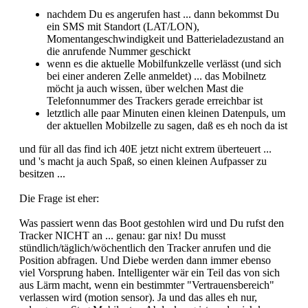
nachdem Du es angerufen hast ... dann bekommst Du
ein SMS mit Standort (LAT/LON),
Momentangeschwindigkeit und Batterieladezustand an
die anrufende Nummer geschickt
wenn es die aktuelle Mobilfunkzelle verlässt (und sich
bei einer anderen Zelle anmeldet) ... das Mobilnetz
möcht ja auch wissen, über welchen Mast die
Telefonnummer des Trackers gerade erreichbar ist
letztlich alle paar Minuten einen kleinen Datenpuls, um
der aktuellen Mobilzelle zu sagen, daß es eh noch da ist
und für all das find ich 40E jetzt nicht extrem überteuert ...
und 's macht ja auch Spaß, so einen kleinen Aufpasser zu
besitzen ...
Die Frage ist eher:
Was passiert wenn das Boot gestohlen wird und Du rufst den
Tracker NICHT an ... genau: gar nix! Du musst
stündlich/täglich/wöchentlich den Tracker anrufen und die
Position abfragen. Und Diebe werden dann immer ebenso
viel Vorsprung haben. Intelligenter wär ein Teil das von sich
aus Lärm macht, wenn ein bestimmter "Vertrauensbereich"
verlassen wird (motion sensor). Ja und das alles eh nur,