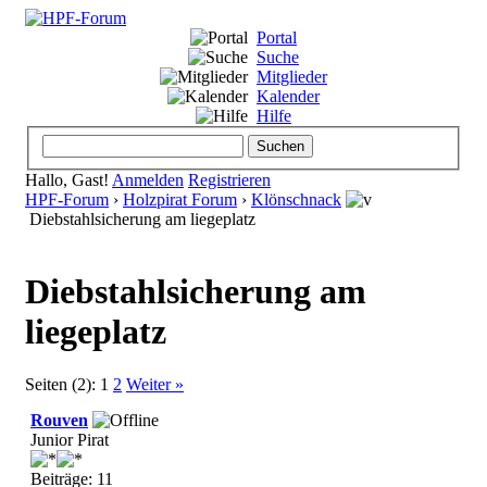
Portal
Suche
Mitglieder
Kalender
Hilfe
Hallo, Gast!
Anmelden
Registrieren
HPF-Forum
›
Holzpirat Forum
›
Klönschnack
Diebstahlsicherung am liegeplatz
Diebstahlsicherung am
liegeplatz
Seiten (2):
1
2
Weiter »
Rouven
Junior Pirat
Beiträge: 11