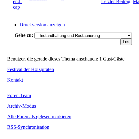
end-
Letzter Beitrag
:
Ma
cap
Druckversion anzeigen
Gehe zu:
Benutzer, die gerade dieses Thema anschauen: 1 Gast/Gäste
Festival der Holzpiraten
Kontakt
Foren-Team
Archiv-Modus
Alle Foren als gelesen markieren
RSS-Synchronisation