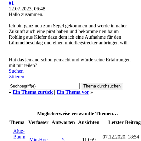
#1
12.07.2023, 06:48
Hallo zusammen.
Ich bin ganz neu zum Segel gekommen und werde in naher
Zukunft auch eine pirat haben und bekomme nen baum
Rohling aus Kiefer dazu dem ich eine Aufnahme für den
Lümmelbeschlag und einen unterliegstrecker anbringen will.
Hat das jemand schon gemacht und würde seine Erfahrungen
mit mir teilen?
Suchen
Zitieren
«
Ein Thema zurück
|
Ein Thema vor
»
Möglicherweise verwandte Themen…
Thema
Verfasser
Antworten
Ansichten
Letzter Beitrag
Aluz-
Baum
07.12.2020, 18:54
Min-Hoe
5
11.059