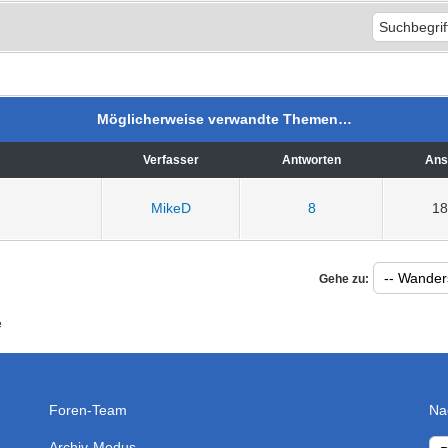
Möglicherweise verwandte Themen…
Verfasser
Antworten
Ans
MikeD
8
18
Gehe zu:
e
Foren-Team
Na
Archiv-Modus