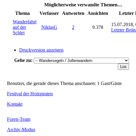
Möglicherweise verwandte Themen…
Thema
Verfasser
Antworten
Ansichten
Letzter 
Wanderfahrt
15.07.2018, 
auf der
NiklasG
2
9.378
Letzter Beitr
Schlei
Druckversion anzeigen
Gehe zu:
Benutzer, die gerade dieses Thema anschauen: 1 Gast/Gäste
Festival der Holzpiraten
Kontakt
Foren-Team
Archiv-Modus