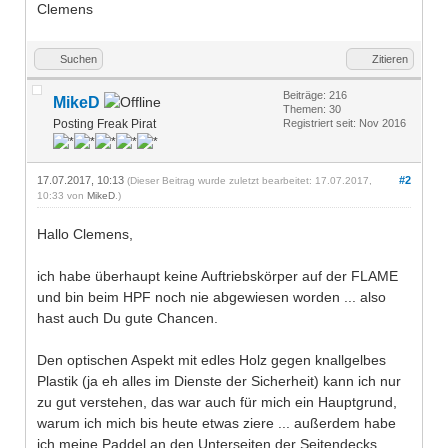
Clemens
Suchen
Zitieren
Beiträge: 216
MikeD
Themen: 30
Posting Freak Pirat
Registriert seit: Nov 2016
17.07.2017, 10:13
#2
(Dieser Beitrag wurde zuletzt bearbeitet: 17.07.2017,
10:33 von
MikeD
.)
Hallo Clemens,
ich habe überhaupt keine Auftriebskörper auf der FLAME
und bin beim HPF noch nie abgewiesen worden ... also
hast auch Du gute Chancen.
Den optischen Aspekt mit edles Holz gegen knallgelbes
Plastik (ja eh alles im Dienste der Sicherheit) kann ich nur
zu gut verstehen, das war auch für mich ein Hauptgrund,
warum ich mich bis heute etwas ziere ... außerdem habe
ich meine Paddel an den Unterseiten der Seitendecks