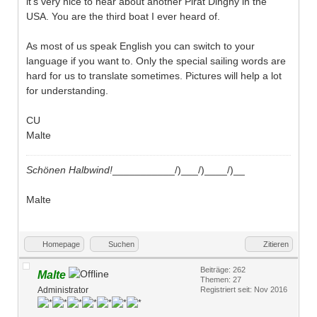
it's very nice to hear about another Pirat Dinghy in the
USA. You are the third boat I ever heard of.
As most of us speak English you can switch to your
language if you want to. Only the special sailing words are
hard for us to translate sometimes. Pictures will help a lot
for understanding.
CU
Malte
Schönen Halbwind!
___________/)___/)____/)__
Malte
Homepage
Suchen
Zitieren
Beiträge: 262
Malte
Themen: 27
Administrator
Registriert seit: Nov 2016