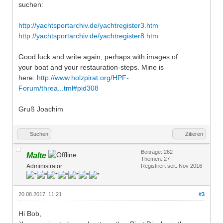
suchen:
http://yachtsportarchiv.de/yachtregister3.htm
http://yachtsportarchiv.de/yachtregister8.htm
Good luck and write again, perhaps with images of
your boat and your restauration-steps. Mine is
here:
http://www.holzpirat.org/HPF-
Forum/threa...tml#pid308
Gruß Joachim
Suchen
Zitieren
Beiträge: 262
Malte
Themen: 27
Administrator
Registriert seit: Nov 2016
20.08.2017, 11:21
#3
Hi Bob,