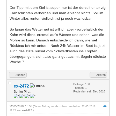
Der Tipp mit dem Kiel ist super, nur ist der derzeit unter zig
Farbschichten verborgen und man erkennt nichts. Soll im
Winter alles runter, vielleicht ist ja noch was lesbar...
So lange das Wetter gut ist will ich aber -vorbehaltlich der
Kahn wird dicht- erstmal auf's Wasser und sehen, was die
Möhre so kann. Danach entscheide ich dann, wie viel
Rückbau ich mir antue... Nach 24h Wasser im Boot ist jetzt
auch das stete Rinsal vom Schwertkasten ins Tropfen
übergegangen, sieht also ganz gut aus mit Segeln nächste
Woche ?
Suchen
Zitieren
Beiträge: 136
ex-2472
Themen: 1
Senior Pirat
Registriert seit: Dec 2016
22.05.2018, 10:53
#4
(Dieser Beitrag wurde zuletzt bearbeitet: 22.05.2018,
11:24 von
ex-2472
.)