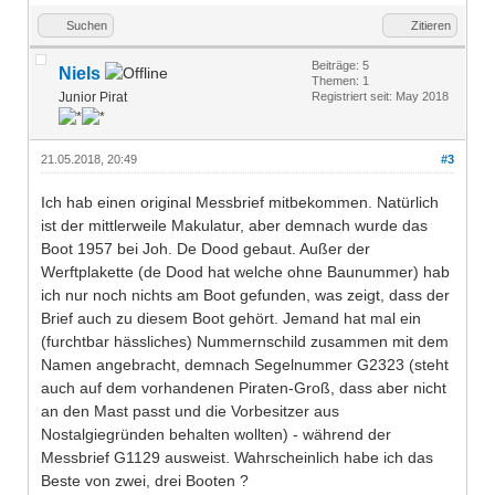
Suchen
Zitieren
Beiträge: 5
Niels
Themen: 1
Junior Pirat
Registriert seit: May 2018
21.05.2018, 20:49
#3
Ich hab einen original Messbrief mitbekommen. Natürlich
ist der mittlerweile Makulatur, aber demnach wurde das
Boot 1957 bei Joh. De Dood gebaut. Außer der
Werftplakette (de Dood hat welche ohne Baunummer) hab
ich nur noch nichts am Boot gefunden, was zeigt, dass der
Brief auch zu diesem Boot gehört. Jemand hat mal ein
(furchtbar hässliches) Nummernschild zusammen mit dem
Namen angebracht, demnach Segelnummer G2323 (steht
auch auf dem vorhandenen Piraten-Groß, dass aber nicht
an den Mast passt und die Vorbesitzer aus
Nostalgiegründen behalten wollten) - während der
Messbrief G1129 ausweist. Wahrscheinlich habe ich das
Beste von zwei, drei Booten ?