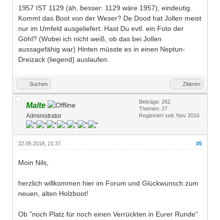
1957 IST 1129 (äh, besser: 1129 wäre 1957), eindeutig.
Kommt das Boot von der Weser? De Dood hat Jollen meist
nur im Umfeld ausgeliefert. Hast Du evtl. ein Foto der
Göhl? (Wobei ich nicht weiß, ob das bei Jollen
aussagefähig war) Hinten müsste es in einen Neptun-
Dreizack (liegend) auslaufen.
Suchen
Zitieren
Beiträge: 262
Malte
Themen: 27
Administrator
Registriert seit: Nov 2016
22.05.2018, 21:37
#5
Moin Nils,
herzlich willkommen hier im Forum und Glückwunsch zum
neuen, alten Holzboot!
Ob "noch Platz für noch einen Verrückten in Eurer Runde"