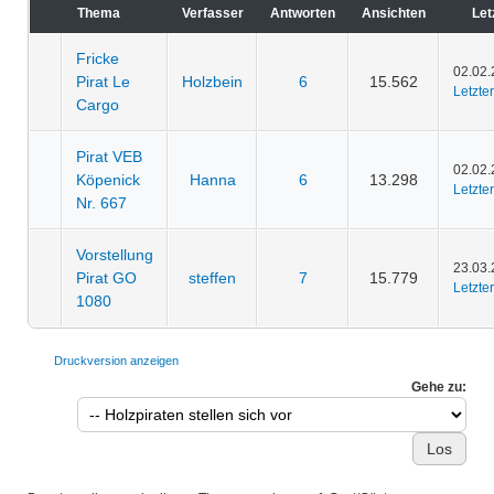
Thema
Verfasser
Antworten
Ansichten
Let
Fricke
02.02.
Pirat Le
Holzbein
6
15.562
Letzter
Cargo
Pirat VEB
02.02.
Köpenick
Hanna
6
13.298
Letzter
Nr. 667
Vorstellung
23.03.
Pirat GO
steffen
7
15.779
Letzter
1080
Druckversion anzeigen
Gehe zu: