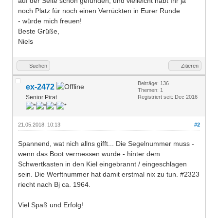
auf der Seite schon gefunden, und vielleicht habt Ihr ja
noch Platz für noch einen Verrückten in Eurer Runde
- würde mich freuen!
Beste Grüße,
Niels
Suchen
Zitieren
Beiträge: 136
ex-2472
Themen: 1
Senior Pirat
Registriert seit: Dec 2016
21.05.2018, 10:13
#2
Spannend, wat nich allns gifft... Die Segelnummer muss -
wenn das Boot vermessen wurde - hinter dem
Schwertkasten in den Kiel eingebrannt / eingeschlagen
sein. Die Werftnummer hat damit erstmal nix zu tun. #2323
riecht nach Bj ca. 1964.
Viel Spaß und Erfolg!