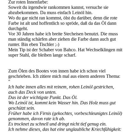
Zur roten Innenfarbe:
Soweit du irgendwie rankommen kannst, versuche sie
abzubekommen. Da muss einfach Leinöl hin.
Wo du gar nicht ran kommst, ölst du darüber, denn die rote
Farbe ist alt und hoffentlich so spröde, daß da das Öl dann
durchgeht.
Vor 30 Jahren habe ich breite Stecheisen benutzt. Die muss
man ständig schärfen aber ziehen die Farbe dann auch gut
runter. Bin eben Tischler ;-)
Mein Tip ist der Schaber von Bahco. Hat Wechselklingen mit
super Stahl, die bleiben lange scharf.
Zum Ölen des Bootes von innen habe ich schon viel
geschrieben. Ich zitiere mich mal aus einem anderen Thema:
"
Ich habe innen alles mit reinem, rohen Leinöl gestrichen,
auch das Deck von unten.
Das ist der wichtigste Punkt. Das Öl.
Wo Leinöl ist, kommt kein Wasser hin. Das Holz muss gut
geschützt sein.
Früher habe ich Firnis (gekochtes, vorbeschleunigtes Leinöl)
genommen, davon rate ich ab.
Es trocknet zu schnell und dringt nicht tief genug ein.
Ich nehme dieses, das hat eine unglaubliche Kriechfähigkeit: