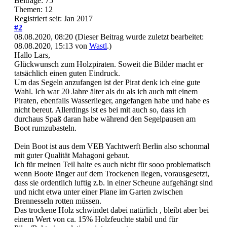
Beiträge: 75
Themen: 12
Registriert seit: Jan 2017
#2
08.08.2020, 08:20
(Dieser Beitrag wurde zuletzt bearbeitet:
08.08.2020, 15:13 von
Wastl
.)
Hallo Lars,
Glückwunsch zum Holzpiraten. Soweit die Bilder macht er
tatsächlich einen guten Eindruck.
Um das Segeln anzufangen ist der Pirat denk ich eine gute
Wahl. Ich war 20 Jahre älter als du als ich auch mit einem
Piraten, ebenfalls Wasserlieger, angefangen habe und habe es
nicht bereut. Allerdings ist es bei mit auch so, dass ich
durchaus Spaß daran habe während den Segelpausen am
Boot rumzubasteln.
Dein Boot ist aus dem VEB Yachtwerft Berlin also schonmal
mit guter Qualität Mahagoni gebaut.
Ich für meinen Teil halte es auch nicht für sooo problematisch
wenn Boote länger auf dem Trockenen liegen, vorausgesetzt,
dass sie ordentlich luftig z.b. in einer Scheune aufgehängt sind
und nicht etwa unter einer Plane im Garten zwischen
Brennesseln rotten müssen.
Das trockene Holz schwindet dabei natürlich , bleibt aber bei
einem Wert von ca. 15% Holzfeuchte stabil und für