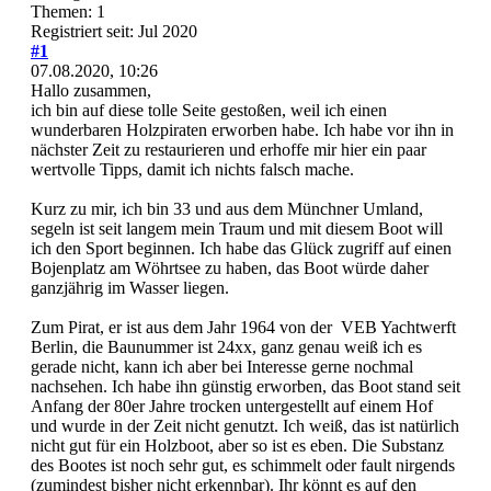
Themen: 1
Registriert seit: Jul 2020
#1
07.08.2020, 10:26
Hallo zusammen,
ich bin auf diese tolle Seite gestoßen, weil ich einen
wunderbaren Holzpiraten erworben habe. Ich habe vor ihn in
nächster Zeit zu restaurieren und erhoffe mir hier ein paar
wertvolle Tipps, damit ich nichts falsch mache.
Kurz zu mir, ich bin 33 und aus dem Münchner Umland,
segeln ist seit langem mein Traum und mit diesem Boot will
ich den Sport beginnen. Ich habe das Glück zugriff auf einen
Bojenplatz am Wöhrtsee zu haben, das Boot würde daher
ganzjährig im Wasser liegen.
Zum Pirat, er ist aus dem Jahr 1964 von der VEB Yachtwerft
Berlin, die Baunummer ist 24xx, ganz genau weiß ich es
gerade nicht, kann ich aber bei Interesse gerne nochmal
nachsehen. Ich habe ihn günstig erworben, das Boot stand seit
Anfang der 80er Jahre trocken untergestellt auf einem Hof
und wurde in der Zeit nicht genutzt. Ich weiß, das ist natürlich
nicht gut für ein Holzboot, aber so ist es eben. Die Substanz
des Bootes ist noch sehr gut, es schimmelt oder fault nirgends
(zumindest bisher nicht erkennbar). Ihr könnt es auf den