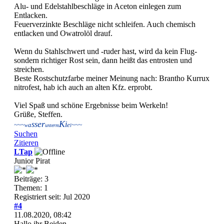
Alu- und Edelstahlbeschläge in Aceton einlegen zum
Entlacken.
Feuerverzinkte Beschläge nicht schleifen. Auch chemisch
entlacken und Owatrolöl drauf.
Wenn du Stahlschwert und -ruder hast, wird da kein Flug-
sondern richtiger Rost sein, dann heißt das entrosten und
streichen.
Beste Rostschutzfarbe meiner Meinung nach: Brantho Kurrux
nitrofest, hab ich auch an alten Kfz. erprobt.
Viel Spaß und schöne Ergebnisse beim Werkeln!
Grüße, Steffen.
er
K
ss
i
~~~
a
e
~~~
w
unterm
l
Suchen
Zitieren
LTap
Junior Pirat
Beiträge: 3
Themen: 1
Registriert seit: Jul 2020
#4
11.08.2020, 08:42
Hallo ihr Beiden,