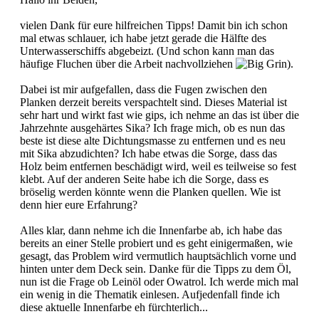
vielen Dank für eure hilfreichen Tipps! Damit bin ich schon
mal etwas schlauer, ich habe jetzt gerade die Hälfte des
Unterwasserschiffs abgebeizt. (Und schon kann man das
häufige Fluchen über die Arbeit nachvollziehen
).
Dabei ist mir aufgefallen, dass die Fugen zwischen den
Planken derzeit bereits verspachtelt sind. Dieses Material ist
sehr hart und wirkt fast wie gips, ich nehme an das ist über die
Jahrzehnte ausgehärtes Sika? Ich frage mich, ob es nun das
beste ist diese alte Dichtungsmasse zu entfernen und es neu
mit Sika abzudichten? Ich habe etwas die Sorge, dass das
Holz beim entfernen beschädigt wird, weil es teilweise so fest
klebt. Auf der anderen Seite habe ich die Sorge, dass es
bröselig werden könnte wenn die Planken quellen. Wie ist
denn hier eure Erfahrung?
Alles klar, dann nehme ich die Innenfarbe ab, ich habe das
bereits an einer Stelle probiert und es geht einigermaßen, wie
gesagt, das Problem wird vermutlich hauptsächlich vorne und
hinten unter dem Deck sein. Danke für die Tipps zu dem Öl,
nun ist die Frage ob Leinöl oder Owatrol. Ich werde mich mal
ein wenig in die Thematik einlesen. Aufjedenfall finde ich
diese aktuelle Innenfarbe eh fürchterlich...