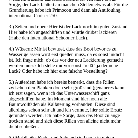
Sorge, der Lack blättert an manchen Stellen etwas ab. Für die
Grundierung habe ich Primocon und dann als Antifouling
international Cruiser 250.
3.) Seiten und oben: Hier ist der Lack noch im guten Zustand.
Hier habe ich angeschliffen und würde drüber lackieren
(Habe den International Schooner Lack).
4.) Wässern: Mir ist bewusst, dass das Boot bevor es zu
Wasser gelassen wird erst quellen muss, da es sonst undicht
ist. Ich frage mich, ob das vor der neu Lackierung gemacht
werden muss? Ich stelle mir vor sonst "reißt" ja der neue
Lack? Oder habe ich hier eine falsche Vorstellung?
5.) Außerdem habe ich bereits bemerkt, dass die Rillen
zwischen den Planken doch sehr groß sind (genaueres kann
ich erst sagen, wenn ich das Unterwasserschiff ganz
abgeschliffen habe. Im Moment sind hier noch alte
Baumwollfäden als Kalfaterung vorhanden. Diese sind
allerdings schon sehr alt und ich vermute, hier sollte Ersatz
gefunden werden. Ich habe Sorge, dass das Boot zulange
trocken stand und sich diese Rillen von alleine nicht mehr
dicht schließen.
6.) Metallteile: Ruder und Schwert sind noch in gutem