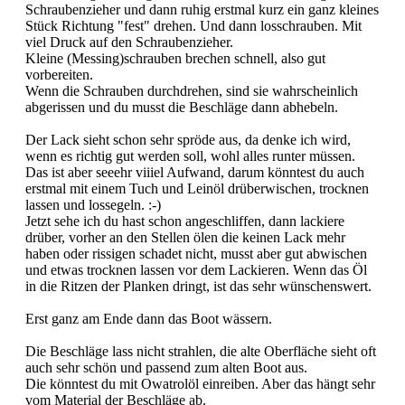
Schraubenzieher und dann ruhig erstmal kurz ein ganz kleines
Stück Richtung "fest" drehen. Und dann losschrauben. Mit
viel Druck auf den Schraubenzieher.
Kleine (Messing)schrauben brechen schnell, also gut
vorbereiten.
Wenn die Schrauben durchdrehen, sind sie wahrscheinlich
abgerissen und du musst die Beschläge dann abhebeln.
Der Lack sieht schon sehr spröde aus, da denke ich wird,
wenn es richtig gut werden soll, wohl alles runter müssen.
Das ist aber seeehr viiiel Aufwand, darum könntest du auch
erstmal mit einem Tuch und Leinöl drüberwischen, trocknen
lassen und lossegeln. :-)
Jetzt sehe ich du hast schon angeschliffen, dann lackiere
drüber, vorher an den Stellen ölen die keinen Lack mehr
haben oder rissigen schadet nicht, musst aber gut abwischen
und etwas trocknen lassen vor dem Lackieren. Wenn das Öl
in die Ritzen der Planken dringt, ist das sehr wünschenswert.
Erst ganz am Ende dann das Boot wässern.
Die Beschläge lass nicht strahlen, die alte Oberfläche sieht oft
auch sehr schön und passend zum alten Boot aus.
Die könntest du mit Owatrolöl einreiben. Aber das hängt sehr
vom Material der Beschläge ab.