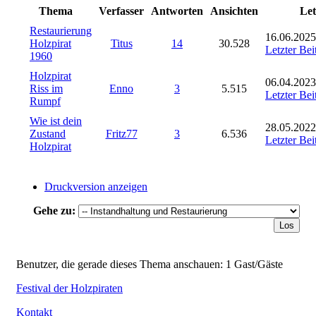
Thema
Verfasser
Antworten
Ansichten
Let
Restaurierung
16.06.2025
Holzpirat
Titus
14
30.528
Letzter Bei
1960
Holzpirat
06.04.2023
Riss im
Enno
3
5.515
Letzter Bei
Rumpf
Wie ist dein
28.05.2022
Zustand
Fritz77
3
6.536
Letzter Bei
Holzpirat
Druckversion anzeigen
Gehe zu:
Benutzer, die gerade dieses Thema anschauen: 1 Gast/Gäste
Festival der Holzpiraten
Kontakt