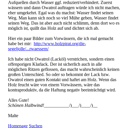
Aufquellen durch Wasser ggf. reduziert/verhindert. Zuerst
wässern und dann Owatrol auftragen würde ich nicht machen,
eher umgekehrt. Egal was du machst: Wasser findet seinen
Weg. Man kann sich noch so viel Mühe geben, Wasser findet
seinen Weg. Das ist aber auch nicht schlimm, denn dort wo es
möglich ist, quillt das Holz auf und dichtet sich ab.
Hier ein paar Bilder zum Vorwässern, die ich mal gemacht
habe bei mir:
http://www.holzpirat.org/die-
segeljolle/...rwaessern/
Ich habe nicht Owatrol (Lacköl) verstrichen, sondern einen
offenporigen Klarlack. Der ist sicherlich auch in alle
möglichen Ritzen geflossen, das macht wahrscheinlich keinen
großen Unterschied. So oder so bekommt der Lack bzw.
Owatrol einen guten Kontakt und haftet am Holz. Wenn das
Holz feucht wäre von einem Vorwässern, wäre das
kontraproduktiv, da die Haftung negativ beeinträchtigt wird.
Alles Gute!
Schönen Halbwind!
___________/)___/)____/)__
Malte
Homepage
Suchen