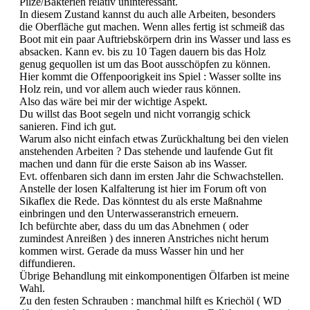
Pilze/Bakterien relativ uninteressant.
In diesem Zustand kannst du auch alle Arbeiten, besonders
die Oberfläche gut machen. Wenn alles fertig ist schmeiß das
Boot mit ein paar Auftriebskörpern drin ins Wasser und lass es
absacken. Kann ev. bis zu 10 Tagen dauern bis das Holz
genug gequollen ist um das Boot ausschöpfen zu können.
Hier kommt die Offenpoorigkeit ins Spiel : Wasser sollte ins
Holz rein, und vor allem auch wieder raus können.
Also das wäre bei mir der wichtige Aspekt.
Du willst das Boot segeln und nicht vorrangig schick
sanieren. Find ich gut.
Warum also nicht einfach etwas Zurückhaltung bei den vielen
anstehenden Arbeiten ? Das stehende und laufende Gut fit
machen und dann für die erste Saison ab ins Wasser.
Evt. offenbaren sich dann im ersten Jahr die Schwachstellen.
Anstelle der losen Kalfalterung ist hier im Forum oft von
Sikaflex die Rede. Das könntest du als erste Maßnahme
einbringen und den Unterwasseranstrich erneuern.
Ich befürchte aber, dass du um das Abnehmen ( oder
zumindest Anreißen ) des inneren Anstriches nicht herum
kommen wirst. Gerade da muss Wasser hin und her
diffundieren.
Übrige Behandlung mit einkomponentigen Ölfarben ist meine
Wahl.
Zu den festen Schrauben : manchmal hilft es Kriechöl ( WD