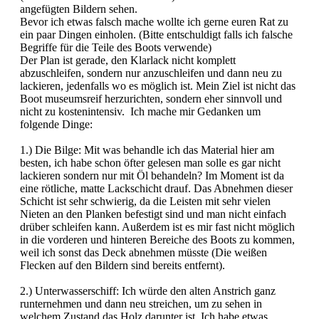
angefügten Bildern sehen.
Bevor ich etwas falsch mache wollte ich gerne euren Rat zu
ein paar Dingen einholen. (Bitte entschuldigt falls ich falsche
Begriffe für die Teile des Boots verwende)
Der Plan ist gerade, den Klarlack nicht komplett
abzuschleifen, sondern nur anzuschleifen und dann neu zu
lackieren, jedenfalls wo es möglich ist. Mein Ziel ist nicht das
Boot museumsreif herzurichten, sondern eher sinnvoll und
nicht zu kostenintensiv. Ich mache mir Gedanken um
folgende Dinge:
1.) Die Bilge: Mit was behandle ich das Material hier am
besten, ich habe schon öfter gelesen man solle es gar nicht
lackieren sondern nur mit Öl behandeln? Im Moment ist da
eine rötliche, matte Lackschicht drauf. Das Abnehmen dieser
Schicht ist sehr schwierig, da die Leisten mit sehr vielen
Nieten an den Planken befestigt sind und man nicht einfach
drüber schleifen kann. Außerdem ist es mir fast nicht möglich
in die vorderen und hinteren Bereiche des Boots zu kommen,
weil ich sonst das Deck abnehmen müsste (Die weißen
Flecken auf den Bildern sind bereits entfernt).
2.) Unterwasserschiff: Ich würde den alten Anstrich ganz
runternehmen und dann neu streichen, um zu sehen in
welchem Zustand das Holz darunter ist. Ich habe etwas