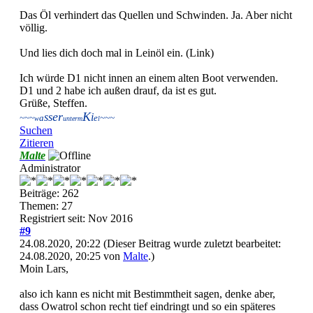
Das Öl verhindert das Quellen und Schwinden. Ja. Aber nicht
völlig.
Und lies dich doch mal in Leinöl ein. (Link)
Ich würde D1 nicht innen an einem alten Boot verwenden.
D1 und 2 habe ich außen drauf, da ist es gut.
Grüße, Steffen.
er
K
ss
i
~~~
a
e
~~~
w
unterm
l
Suchen
Zitieren
Malte
Administrator
Beiträge: 262
Themen: 27
Registriert seit: Nov 2016
#9
24.08.2020, 20:22
(Dieser Beitrag wurde zuletzt bearbeitet:
24.08.2020, 20:25 von
Malte
.)
Moin Lars,
also ich kann es nicht mit Bestimmtheit sagen, denke aber,
dass Owatrol schon recht tief eindringt und so ein späteres