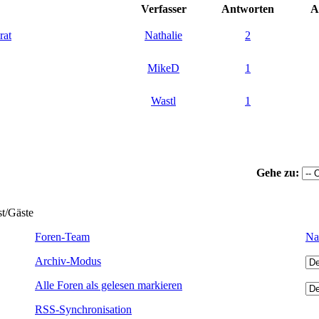
Verfasser
Antworten
A
rat
Nathalie
2
MikeD
1
Wastl
1
Gehe zu:
st/Gäste
Foren-Team
Na
Archiv-Modus
Alle Foren als gelesen markieren
RSS-Synchronisation