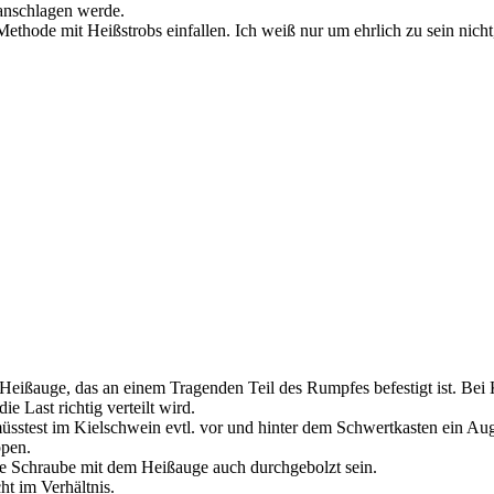
 anschlagen werde.
ethode mit Heißstrobs einfallen. Ich weiß nur um ehrlich zu sein nic
ißauge, das an einem Tragenden Teil des Rumpfes befestigt ist. Bei K
e Last richtig verteilt wird.
müsstest im Kielschwein evtl. vor und hinter dem Schwertkasten ein Au
ppen.
die Schraube mit dem Heißauge auch durchgebolzt sein.
t im Verhältnis.