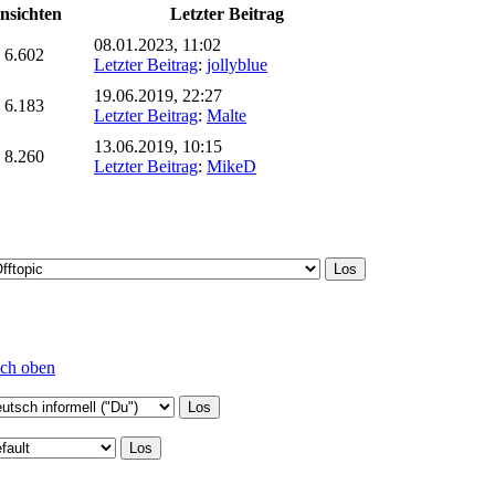
nsichten
Letzter Beitrag
08.01.2023, 11:02
6.602
Letzter Beitrag
:
jollyblue
19.06.2019, 22:27
6.183
Letzter Beitrag
:
Malte
13.06.2019, 10:15
8.260
Letzter Beitrag
:
MikeD
ch oben