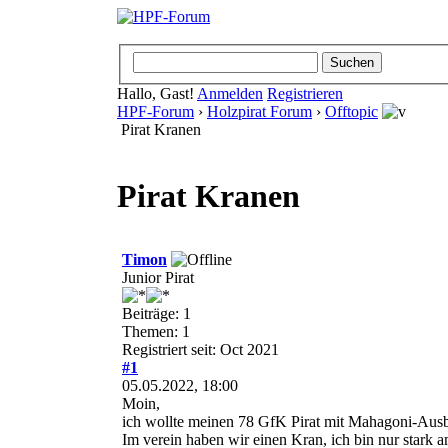
Hallo, Gast!
Anmelden
Registrieren
HPF-Forum
›
Holzpirat Forum
›
Offtopic
Pirat Kranen
Pirat Kranen
Timon
Junior Pirat
Beiträge: 1
Themen: 1
Registriert seit: Oct 2021
#1
05.05.2022, 18:00
Moin,
ich wollte meinen 78 GfK Pirat mit Mahagoni-Ausba
Im verein haben wir einen Kran, ich bin nur stark