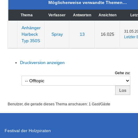
Möglicherweise verwandte Themen…
Thema
Verfasser
Antworten
Ansichten
Letz
Anhänger
31.05.2
Harbeck
Spray
13
16.025
Letzter 
Typ 350S
Druckversion anzeigen
Gehe zu:
Benutzer, die gerade dieses Thema anschauen: 1 Gast/Gäste
Festival der Holzpiraten