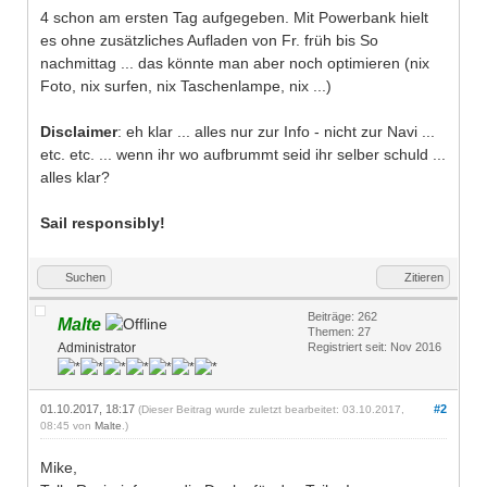
4 schon am ersten Tag aufgegeben. Mit Powerbank hielt
es ohne zusätzliches Aufladen von Fr. früh bis So
nachmittag ... das könnte man aber noch optimieren (nix
Foto, nix surfen, nix Taschenlampe, nix ...)
Disclaimer
: eh klar ... alles nur zur Info - nicht zur Navi ...
etc. etc. ... wenn ihr wo aufbrummt seid ihr selber schuld ...
alles klar?
Sail responsibly!
Suchen
Zitieren
Beiträge: 262
Malte
Themen: 27
Administrator
Registriert seit: Nov 2016
01.10.2017, 18:17
#2
(Dieser Beitrag wurde zuletzt bearbeitet: 03.10.2017,
08:45 von
Malte
.)
Mike,