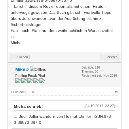
Ehmler .ISBN:978-3-86870-387-0
Er ist in diesem Revier ebenfalls mit einem Piraten
unterwegs gewesen.Das Buch gibt sehr wertvolle Tipps
übers Jollenwandern,von der Ausrüstung bis hin zu
Sicherheitsfragen.
Falls noch Platz auf dem weihnachtlichen Wunschzettel
ist.
Micha
Suchen
Zitieren
Beiträge: 216
MikeD
Themen: 30
Posting Freak Pirat
Registriert seit: Nov 2016
11.04.2018, 10:01
#6
Micha schrieb:
(04.10.2017, 22:27)
... Buch Jollenwandern von Helmut Ehmler .ISBN:978-
3-86870-387-0