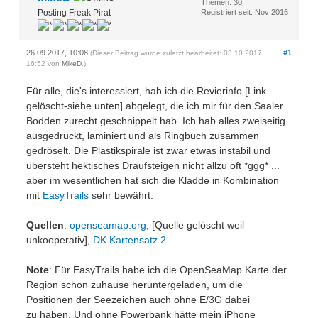
Themen: 30
Posting Freak Pirat
Registriert seit: Nov 2016
26.09.2017, 10:08
#1
(Dieser Beitrag wurde zuletzt bearbeitet: 03.10.2017,
16:52 von
MikeD
.)
Für alle, die's interessiert, hab ich die Revierinfo [Link
gelöscht-siehe unten] abgelegt, die ich mir für den Saaler
Bodden zurecht geschnippelt hab. Ich hab alles zweiseitig
ausgedruckt, laminiert und als Ringbuch zusammen
gedröselt. Die Plastikspirale ist zwar etwas instabil und
übersteht hektisches Draufsteigen nicht allzu oft *ggg* ...
aber im wesentlichen hat sich die Kladde in Kombination
mit
EasyTrails
sehr bewährt.
Quellen
:
openseamap.org
, [Quelle gelöscht weil
unkooperativ],
DK Kartensatz 2
Note
: Für EasyTrails habe ich die OpenSeaMap Karte der
Region schon zuhause heruntergeladen, um die
Positionen der Seezeichen auch ohne E/3G dabei
zu haben. Und ohne Powerbank hätte mein iPhone