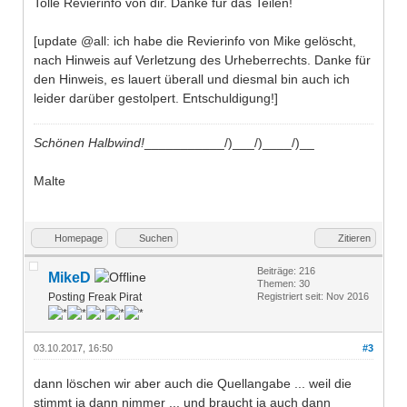
Tolle Revierinfo von dir. Danke für das Teilen!
[update @all: ich habe die Revierinfo von Mike gelöscht,
nach Hinweis auf Verletzung des Urheberrechts. Danke für
den Hinweis, es lauert überall und diesmal bin auch ich
leider darüber gestolpert. Entschuldigung!]
Schönen Halbwind!
___________/)___/)____/)__
Malte
Homepage
Suchen
Zitieren
Beiträge: 216
MikeD
Themen: 30
Posting Freak Pirat
Registriert seit: Nov 2016
03.10.2017, 16:50
#3
dann löschen wir aber auch die Quellangabe ... weil die
stimmt ja dann nimmer ... und braucht ja auch dann