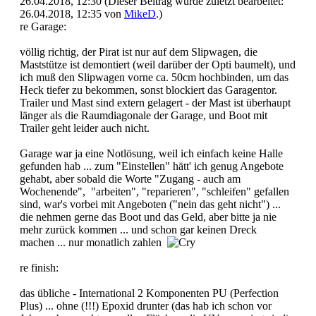
26.04.2018, 12:30
(Dieser Beitrag wurde zuletzt bearbeitet:
26.04.2018, 12:35 von
MikeD
.)
re Garage:
völlig richtig, der Pirat ist nur auf dem Slipwagen, die
Maststütze ist demontiert (weil darüber der Opti baumelt), und
ich muß den Slipwagen vorne ca. 50cm hochbinden, um das
Heck tiefer zu bekommen, sonst blockiert das Garagentor.
Trailer und Mast sind extern gelagert - der Mast ist überhaupt
länger als die Raumdiagonale der Garage, und Boot mit
Trailer geht leider auch nicht.
Garage war ja eine Notlösung, weil ich einfach keine Halle
gefunden hab ... zum "Einstellen" hätt' ich genug Angebote
gehabt, aber sobald die Worte "Zugang - auch am
Wochenende", "arbeiten", "reparieren", "schleifen" gefallen
sind, war's vorbei mit Angeboten ("nein das geht nicht") ...
die nehmen gerne das Boot und das Geld, aber bitte ja nie
mehr zurück kommen ... und schon gar keinen Dreck
machen ... nur monatlich zahlen
re finish:
das übliche - International 2 Komponenten PU (Perfection
Plus) ... ohne (!!!) Epoxid drunter (das hab ich schon vor