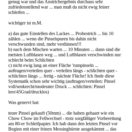
genug war und das Anstrichergebnis durchaus sehr
zufriedenstellend war ... man muß da nicht ewig feiner
schleifen ...
wichtiger ist m.M.
a) das gute Einstellen des Lackes ... Probestrich ... bis 10
zählen ... wenn die Pinselspuren bis dahin nicht
verschwunden sind, mehr verdünnen!!!
b) nach dem Mischen warten ... 10 Minuten ... dann sind die
meisten Luftblasen weg ... und Luftblasen verschwinden nur
schlecht beim Schlichten
c) nicht ewig lang an einer Fläche 'rumpinseln ...
auftragen/verteilen quer - verteilen längs - schlichten quer -
schlichten längs ... fertig - nächste Fläche! Ich finde diese
Systematik schon sehr wichtig (auftragen/verteilen: Pinsel
voll/senkrecht/moderater Druck ... schlichten: Pinsel
leer/45Grad/drucklos)
Was genervt hat:
teure Pinsel gekauft (50mm) ... die haben gehaart wie ein
Chow Chow im Fellwechsel - trotz sorgfältiger Vorbereitung
am 80-er Schleifpapier. Ich hab dann den letzten Pinsel vor
Beginn mit einer feinen Messingbürste ausgekämmt ... das