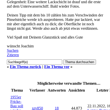
Gelegenheit: Eine weitere Lackschicht ist drauf und die erste
auf dem Unterwasserschiff. Bald wieder Fotos.
Deinen Tipp mit dem bis 10 zählen bis zum Verschwinden der
Pinselstriche werde ich ausprobieren. Hatte pur lackiert, war
mir aber eigentlich auch zu dick; die Oberfläche ist noch
längst nicht gut. Werde also auch ab jetzt etwas verdünnen.
Viel Spaß mit Deinem Glanzstück und alles Gute
wünscht Joachim
Suchen
Zitieren
«
Ein Thema zurück
|
Ein Thema vor
»
Möglicherweise verwandte Themen…
Thema
Verfasser
Antworten
Ansichten
Letzter 
1955er
Fricke-
Bau soll
22.11.2022, 1
xrv850
18
44.873