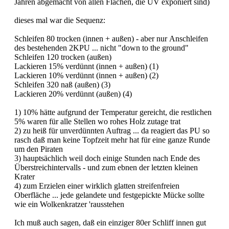
Jahren abgemacht von allen Flächen, die UV exponiert sind)
dieses mal war die Sequenz:
Schleifen 80 trocken (innen + außen) - aber nur Anschleifen
des bestehenden 2KPU ... nicht "down to the ground"
Schleifen 120 trocken (außen)
Lackieren 15% verdünnt (innen + außen) (1)
Lackieren 10% verdünnt (innen + außen) (2)
Schleifen 320 naß (außen) (3)
Lackieren 20% verdünnt (außen) (4)
1) 10% hätte aufgrund der Temperatur gereicht, die restlichen
5% waren für alle Stellen wo rohes Holz zutage trat
2) zu heiß für unverdünnten Auftrag ... da reagiert das PU so
rasch daß man keine Topfzeit mehr hat für eine ganze Runde
um den Piraten
3) hauptsächlich weil doch einige Stunden nach Ende des
Überstreichintervalls - und zum ebnen der letzten kleinen
Krater
4) zum Erzielen einer wirklich glatten streifenfreien
Oberfläche ... jede gelandete und festgepickte Mücke sollte
wie ein Wolkenkratzer 'rausstehen
Ich muß auch sagen, daß ein einziger 80er Schliff innen gut