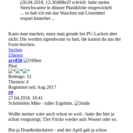
(26.04.2018, 12:30)
MikeD schrieb:
habe meine
Streichwanne in dünner Plastikfolie eingewickelt
... so hab ich mir das Waschen mit Lösemittel
erspart hinterher ...
Kann man machen, muss man gerade bei PU-Lacken aber
nicht: Die werden irgendwann so hart, die kannst du aus der
Form brechen.
Suchen
Zitieren
xrv850
Pirat
Beiträge: 33
Themen: 4
Registriert seit: Aug 2017
#9
27.04.2018, 18:41
Schööööön Mike - tolles Ergebnis.
Wollte meiner wäre auch schon so weit - hatte ihn hier ja
schon vorgezeigt; 55er Fricke wieder aufs Wasser oder so.
Bin ja Draußenlackierer - und der April gab ja schon