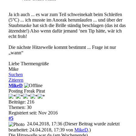
Ja ich auch ... es war zum Teil schweinekalt beim Schleifen
(5°C) ... ich musste im Anorak herumlaufen ... und über der
Staubmaske hat sich die Brille ständig beschlagen (das ist das
ätzendste!) Also wenn dafür jemand ‘nen Tip hätte, wär ich
echt froh!
Die nächste Hitzewelle kommt bestimmt ... Frage ist nur
„wann“
Liebe Thermengrüße
Mike
Suchen
Zitieren
MikeD
Posting Freak Pirat
Beiträge: 216
Themen: 30
Registriert seit: Nov 2016
#5
24.04.2018, 17:36
(Dieser Beitrag wurde zuletzt
bearbeitet: 24.04.2018, 17:39 von
MikeD
.)
Die Hitzewelle war da (am Wochenende),