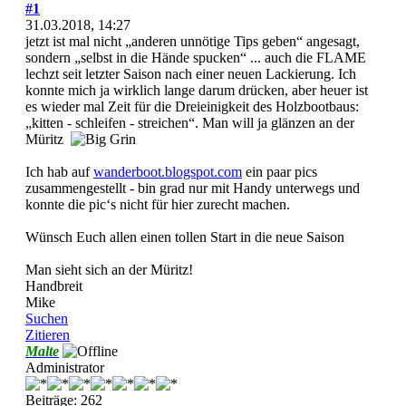
#1
31.03.2018, 14:27
jetzt ist mal nicht „anderen unnötige Tips geben“ angesagt,
sondern „selbst in die Hände spucken“ ... auch die FLAME
lechzt seit letzter Saison nach einer neuen Lackierung. Ich
konnte mich ja wirklich lange darum drücken, aber heuer ist
es wieder mal Zeit für die Dreieinigkeit des Holzbootbaus:
„kitten - schleifen - streichen“. Man will ja glänzen an der
Müritz
Ich hab auf
wanderboot.blogspot.com
ein paar pics
zusammengestellt - bin grad nur mit Handy unterwegs und
konnte die pic‘s nicht für hier zurecht machen.
Wünsch Euch allen einen tollen Start in die neue Saison
Man sieht sich an der Müritz!
Handbreit
Mike
Suchen
Zitieren
Malte
Administrator
Beiträge: 262