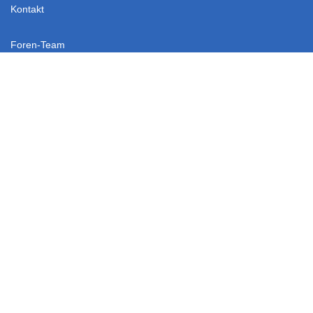
Kontakt
Foren-Team
Archiv-Modus
Alle Foren als gelesen markieren
RSS-Synchronisation
Nach oben
MyResponsive Theme ©
MyBB Themes
, Deutsche Übersetzung:
MyBB.de
, Powered by
MyBB
Es ist:
08.08.2026, 12:40