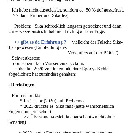
Ich habe nicht ausgeleistet, sondern ca. 50 % tief ausgefräst.
>> dann Primer und Sikaflex,
Problem: Sika schrecklich langsam getrocknet und dann
Unterwasseranstrich hält nicht richtig auf der Fuge.
>> gibt es da Erfahrung ?
vielleicht der Falsche Sika-
Typ gewesen (Empfehlung des
Verkäufers auf der BOOT)
Schwertkasten:
dort scheint kein Wasser einzusickern.
Habe ihn 2020 von innen mit einer Epoxy- Kehle
abgedichtet; hat zumindest gehalten)
-
Decksfugen
Für mich unklar.
* Im 1. Jahr (2020) null Problemo.
* 2021 drückte es Sika raus (hatte wahrscheinlich
Fugen damit versehen)
>> Überstand vorsichtig abgeschabt - nicht ohne
Schaden)
* 2023 waren Fugen weiter auseinandergegangen