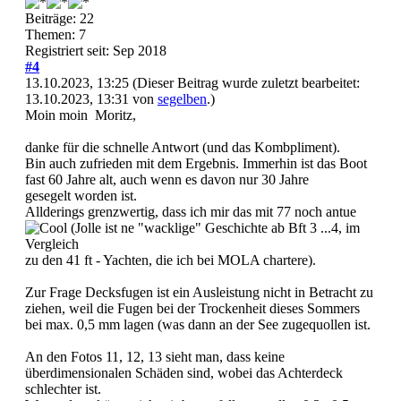
Beiträge: 22
Themen: 7
Registriert seit: Sep 2018
#4
13.10.2023, 13:25
(Dieser Beitrag wurde zuletzt bearbeitet:
13.10.2023, 13:31 von
segelben
.)
Moin moin Moritz,
danke für die schnelle Antwort (und das Kombpliment).
Bin auch zufrieden mit dem Ergebnis. Immerhin ist das Boot
fast 60 Jahre alt, auch wenn es davon nur 30 Jahre
gesegelt worden ist.
Allderings grenzwertig, dass ich mir das mit 77 noch antue
(Jolle ist ne "wacklige" Geschichte ab Bft 3 ...4, im
Vergleich
zu den 41 ft - Yachten, die ich bei MOLA chartere).
Zur Frage Decksfugen ist ein Ausleistung nicht in Betracht zu
ziehen, weil die Fugen bei der Trockenheit dieses Sommers
bei max. 0,5 mm lagen (was dann an der See zugequollen ist.
An den Fotos 11, 12, 13 sieht man, dass keine
überdimensionalen Schäden sind, wobei das Achterdeck
schlechter ist.