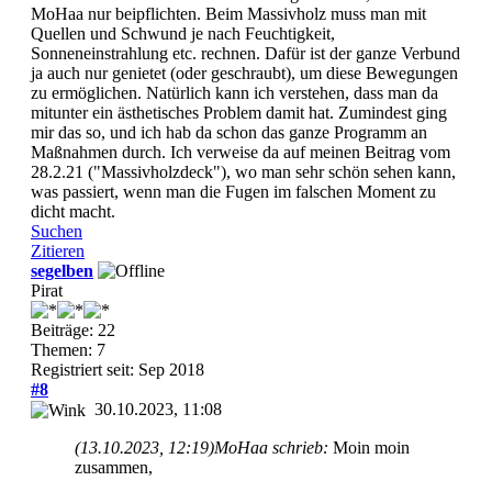
MoHaa nur beipflichten. Beim Massivholz muss man mit
Quellen und Schwund je nach Feuchtigkeit,
Sonneneinstrahlung etc. rechnen. Dafür ist der ganze Verbund
ja auch nur genietet (oder geschraubt), um diese Bewegungen
zu ermöglichen. Natürlich kann ich verstehen, dass man da
mitunter ein ästhetisches Problem damit hat. Zumindest ging
mir das so, und ich hab da schon das ganze Programm an
Maßnahmen durch. Ich verweise da auf meinen Beitrag vom
28.2.21 ("Massivholzdeck"), wo man sehr schön sehen kann,
was passiert, wenn man die Fugen im falschen Moment zu
dicht macht.
Suchen
Zitieren
segelben
Pirat
Beiträge: 22
Themen: 7
Registriert seit: Sep 2018
#8
30.10.2023, 11:08
(13.10.2023, 12:19)
MoHaa schrieb:
Moin moin
zusammen,