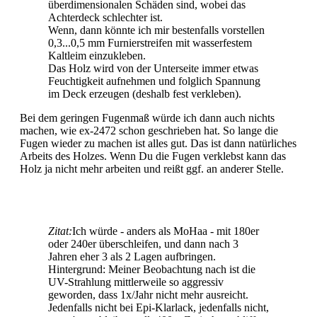
überdimensionalen Schäden sind, wobei das
Achterdeck schlechter ist.
Wenn, dann könnte ich mir bestenfalls vorstellen
0,3...0,5 mm Furnierstreifen mit wasserfestem
Kaltleim einzukleben.
Das Holz wird von der Unterseite immer etwas
Feuchtigkeit aufnehmen und folglich Spannung
im Deck erzeugen (deshalb fest verkleben).
Bei dem geringen Fugenmaß würde ich dann auch nichts
machen, wie ex-2472 schon geschrieben hat. So lange die
Fugen wieder zu machen ist alles gut. Das ist dann natürliches
Arbeits des Holzes. Wenn Du die Fugen verklebst kann das
Holz ja nicht mehr arbeiten und reißt ggf. an anderer Stelle.
Zitat:
Ich würde - anders als MoHaa - mit 180er
oder 240er überschleifen, und dann nach 3
Jahren eher 3 als 2 Lagen aufbringen.
Hintergrund: Meiner Beobachtung nach ist die
UV-Strahlung mittlerweile so aggressiv
geworden, dass 1x/Jahr nicht mehr ausreicht.
Jedenfalls nicht bei Epi-Klarlack, jedenfalls nicht,