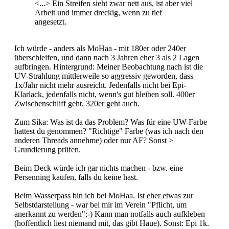
<...> Ein Streifen sieht zwar nett aus, ist aber viel
Arbeit und immer dreckig, wenn zu tief
angesetzt.
Ich würde - anders als MoHaa - mit 180er oder 240er
überschleifen, und dann nach 3 Jahren eher 3 als 2 Lagen
aufbringen. Hintergrund: Meiner Beobachtung nach ist die
UV-Strahlung mittlerweile so aggressiv geworden, dass
1x/Jahr nicht mehr ausreicht. Jedenfalls nicht bei Epi-
Klarlack, jedenfalls nicht, wenn's gut bleiben soll. 400er
Zwischenschliff geht, 320er geht auch.
Zum Sika: Was ist da das Problem? Was für eine UW-Farbe
hattest du genommen? "Richtige" Farbe (was ich nach den
anderen Threads annehme) oder nur AF? Sonst >
Grundierung prüfen.
Beim Deck würde ich gar nichts machen - bzw. eine
Persenning kaufen, falls du keine hast.
Beim Wasserpass bin ich bei MoHaa. Ist eher etwas zur
Selbstdarstellung - war bei mir im Verein "Pflicht, um
anerkannt zu werden";-) Kann man notfalls auch aufkleben
(hoffentlich liest niemand mit, das gibt Haue). Sonst: Epi 1k.