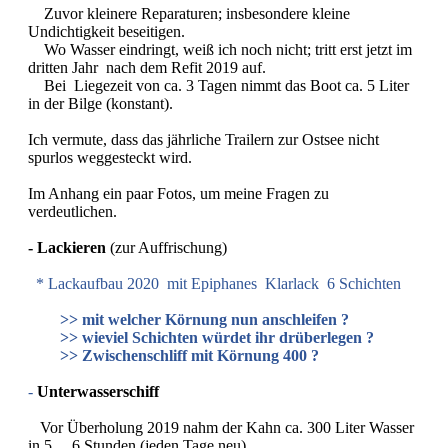
Zuvor kleinere Reparaturen; insbesondere kleine
Undichtigkeit beseitigen.
Wo Wasser eindringt, weiß ich noch nicht; tritt erst jetzt im
dritten Jahr nach dem Refit 2019 auf.
Bei Liegezeit von ca. 3 Tagen nimmt das Boot ca. 5 Liter
in der Bilge (konstant).
Ich vermute, dass das jährliche Trailern zur Ostsee nicht
spurlos weggesteckt wird.
Im Anhang ein paar Fotos, um meine Fragen zu
verdeutlichen.
- Lackieren
(zur Auffrischung)
* Lackaufbau 2020 mit Epiphanes Klarlack 6 Schichten
>> mit welcher Körnung nun anschleifen ?
>> wieviel Schichten würdet ihr drüberlegen ?
>> Zwischenschliff mit Körnung 400 ?
-
Unterwasserschiff
Vor Überholung 2019 nahm der Kahn ca. 300 Liter Wasser
in 5 ... 6 Stunden (jeden Tage neu).