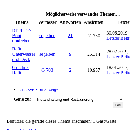
Möglicherweise verwandte Themen…
Thema
Verfasser
Antworten
Ansichten
Letzte
REFIT >>
30.06.2019,
Boot
segelben
21
51.730
Letzter Beit
umdrehen
Refit
28.02.2019,
Unterwasser
segelben
9
25.314
Letzter Beit
und Deck
65 Jahres
18.01.2017,
G 703
2
10.957
Refit
Letzter Beit
Druckversion anzeigen
Gehe zu:
Benutzer, die gerade dieses Thema anschauen: 1 Gast/Gäste