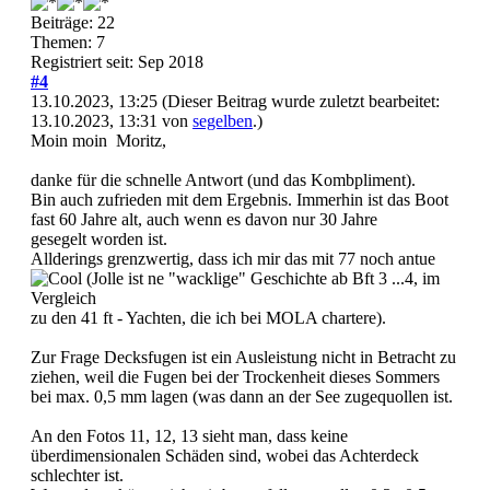
Beiträge: 22
Themen: 7
Registriert seit: Sep 2018
#4
13.10.2023, 13:25
(Dieser Beitrag wurde zuletzt bearbeitet:
13.10.2023, 13:31 von
segelben
.)
Moin moin Moritz,
danke für die schnelle Antwort (und das Kombpliment).
Bin auch zufrieden mit dem Ergebnis. Immerhin ist das Boot
fast 60 Jahre alt, auch wenn es davon nur 30 Jahre
gesegelt worden ist.
Allderings grenzwertig, dass ich mir das mit 77 noch antue
(Jolle ist ne "wacklige" Geschichte ab Bft 3 ...4, im
Vergleich
zu den 41 ft - Yachten, die ich bei MOLA chartere).
Zur Frage Decksfugen ist ein Ausleistung nicht in Betracht zu
ziehen, weil die Fugen bei der Trockenheit dieses Sommers
bei max. 0,5 mm lagen (was dann an der See zugequollen ist.
An den Fotos 11, 12, 13 sieht man, dass keine
überdimensionalen Schäden sind, wobei das Achterdeck
schlechter ist.