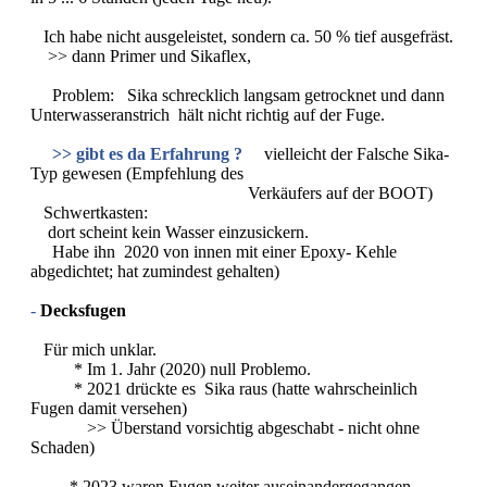
Ich habe nicht ausgeleistet, sondern ca. 50 % tief ausgefräst.
>> dann Primer und Sikaflex,
Problem: Sika schrecklich langsam getrocknet und dann
Unterwasseranstrich hält nicht richtig auf der Fuge.
>> gibt es da Erfahrung ?
vielleicht der Falsche Sika-
Typ gewesen (Empfehlung des
Verkäufers auf der BOOT)
Schwertkasten:
dort scheint kein Wasser einzusickern.
Habe ihn 2020 von innen mit einer Epoxy- Kehle
abgedichtet; hat zumindest gehalten)
-
Decksfugen
Für mich unklar.
* Im 1. Jahr (2020) null Problemo.
* 2021 drückte es Sika raus (hatte wahrscheinlich
Fugen damit versehen)
>> Überstand vorsichtig abgeschabt - nicht ohne
Schaden)
* 2023 waren Fugen weiter auseinandergegangen