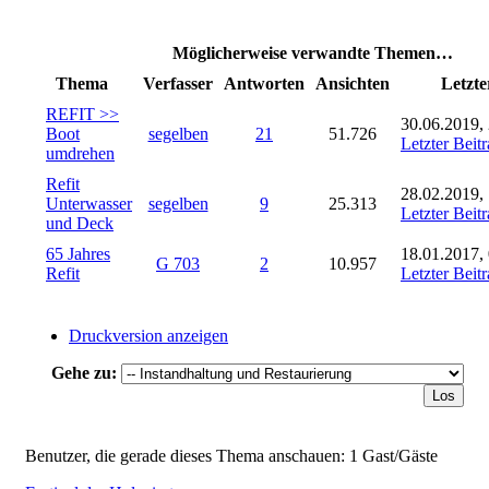
Möglicherweise verwandte Themen…
Thema
Verfasser
Antworten
Ansichten
Letzte
REFIT >>
30.06.2019,
Boot
segelben
21
51.726
Letzter Beit
umdrehen
Refit
28.02.2019,
Unterwasser
segelben
9
25.313
Letzter Beit
und Deck
65 Jahres
18.01.2017,
G 703
2
10.957
Refit
Letzter Beit
Druckversion anzeigen
Gehe zu:
Benutzer, die gerade dieses Thema anschauen: 1 Gast/Gäste