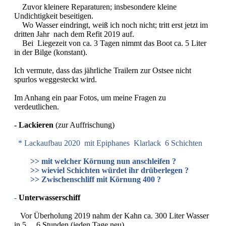
Zuvor kleinere Reparaturen; insbesondere kleine
Undichtigkeit beseitigen.
Wo Wasser eindringt, weiß ich noch nicht; tritt erst jetzt im
dritten Jahr nach dem Refit 2019 auf.
Bei Liegezeit von ca. 3 Tagen nimmt das Boot ca. 5 Liter
in der Bilge (konstant).
Ich vermute, dass das jährliche Trailern zur Ostsee nicht
spurlos weggesteckt wird.
Im Anhang ein paar Fotos, um meine Fragen zu
verdeutlichen.
- Lackieren
(zur Auffrischung)
* Lackaufbau 2020 mit Epiphanes Klarlack 6 Schichten
>> mit welcher Körnung nun anschleifen ?
>> wieviel Schichten würdet ihr drüberlegen ?
>> Zwischenschliff mit Körnung 400 ?
-
Unterwasserschiff
Vor Überholung 2019 nahm der Kahn ca. 300 Liter Wasser
in 5 ... 6 Stunden (jeden Tage neu).