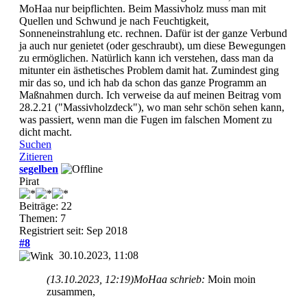
MoHaa nur beipflichten. Beim Massivholz muss man mit
Quellen und Schwund je nach Feuchtigkeit,
Sonneneinstrahlung etc. rechnen. Dafür ist der ganze Verbund
ja auch nur genietet (oder geschraubt), um diese Bewegungen
zu ermöglichen. Natürlich kann ich verstehen, dass man da
mitunter ein ästhetisches Problem damit hat. Zumindest ging
mir das so, und ich hab da schon das ganze Programm an
Maßnahmen durch. Ich verweise da auf meinen Beitrag vom
28.2.21 ("Massivholzdeck"), wo man sehr schön sehen kann,
was passiert, wenn man die Fugen im falschen Moment zu
dicht macht.
Suchen
Zitieren
segelben
Pirat
Beiträge: 22
Themen: 7
Registriert seit: Sep 2018
#8
30.10.2023, 11:08
(13.10.2023, 12:19)
MoHaa schrieb:
Moin moin
zusammen,