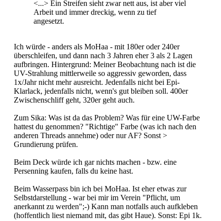
<...> Ein Streifen sieht zwar nett aus, ist aber viel
Arbeit und immer dreckig, wenn zu tief
angesetzt.
Ich würde - anders als MoHaa - mit 180er oder 240er
überschleifen, und dann nach 3 Jahren eher 3 als 2 Lagen
aufbringen. Hintergrund: Meiner Beobachtung nach ist die
UV-Strahlung mittlerweile so aggressiv geworden, dass
1x/Jahr nicht mehr ausreicht. Jedenfalls nicht bei Epi-
Klarlack, jedenfalls nicht, wenn's gut bleiben soll. 400er
Zwischenschliff geht, 320er geht auch.
Zum Sika: Was ist da das Problem? Was für eine UW-Farbe
hattest du genommen? "Richtige" Farbe (was ich nach den
anderen Threads annehme) oder nur AF? Sonst >
Grundierung prüfen.
Beim Deck würde ich gar nichts machen - bzw. eine
Persenning kaufen, falls du keine hast.
Beim Wasserpass bin ich bei MoHaa. Ist eher etwas zur
Selbstdarstellung - war bei mir im Verein "Pflicht, um
anerkannt zu werden";-) Kann man notfalls auch aufkleben
(hoffentlich liest niemand mit, das gibt Haue). Sonst: Epi 1k.