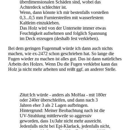
überdimensionalen Schäden sind, wobei das
Achterdeck schlechter ist.
Wenn, dann könnte ich mir bestenfalls vorstellen
0,3...0,5 mm Furnierstreifen mit wasserfestem
Kaltleim einzukleben.
Das Holz wird von der Unterseite immer etwas
Feuchtigkeit aufnehmen und folglich Spannung
im Deck erzeugen (deshalb fest verkleben).
Bei dem geringen Fugenmaß würde ich dann auch nichts
machen, wie ex-2472 schon geschrieben hat. So lange die
Fugen wieder zu machen ist alles gut. Das ist dann natürliches
Arbeits des Holzes. Wenn Du die Fugen verklebst kann das
Holz ja nicht mehr arbeiten und reißt ggf. an anderer Stelle.
Zitat:
Ich würde - anders als MoHaa - mit 180er
oder 240er überschleifen, und dann nach 3
Jahren eher 3 als 2 Lagen aufbringen.
Hintergrund: Meiner Beobachtung nach ist die
UV-Strahlung mittlerweile so aggressiv
geworden, dass 1x/Jahr nicht mehr ausreicht.
Jedenfalls nicht bei Epi-Klarlack, jedenfalls nicht,