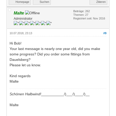
Homepage
Suchen
Zitieren
Beiträge: 262
Malte
Themen: 27
Administrator
Registriert seit: Nov 2016
10.07.2018, 23:13
#9
Hi Bob!
Your last message is nearly one year old, did you make
some progress? Did you order some fittings from
Dauelsberg?
Please let us know.
Kind regards
Malte
Schönen Halbwind!
___________/)___/)____/)__
Malte