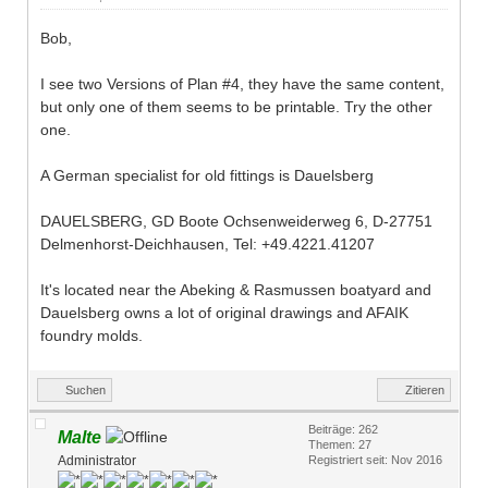
Bob,
I see two Versions of Plan #4, they have the same content,
but only one of them seems to be printable. Try the other
one.
A German specialist for old fittings is Dauelsberg
DAUELSBERG, GD Boote Ochsenweiderweg 6, D-27751
Delmenhorst-Deichhausen, Tel: +49.4221.41207
It's located near the Abeking & Rasmussen boatyard and
Dauelsberg owns a lot of original drawings and AFAIK
foundry molds.
Suchen
Zitieren
Beiträge: 262
Malte
Themen: 27
Administrator
Registriert seit: Nov 2016