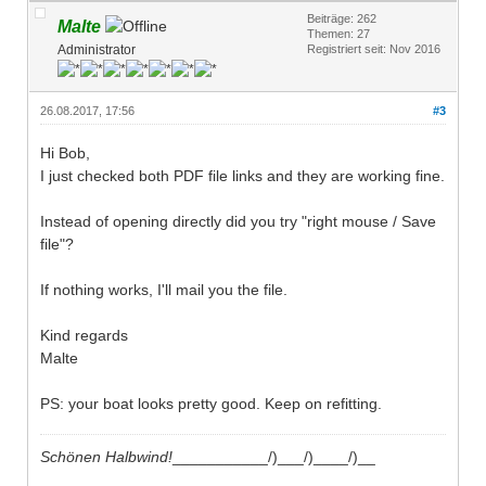
Beiträge: 262
Malte
Themen: 27
Administrator
Registriert seit: Nov 2016
26.08.2017, 17:56
#3
Hi Bob,
I just checked both PDF file links and they are working fine.
Instead of opening directly did you try "right mouse / Save
file"?
If nothing works, I'll mail you the file.
Kind regards
Malte
PS: your boat looks pretty good. Keep on refitting.
Schönen Halbwind!
___________/)___/)____/)__