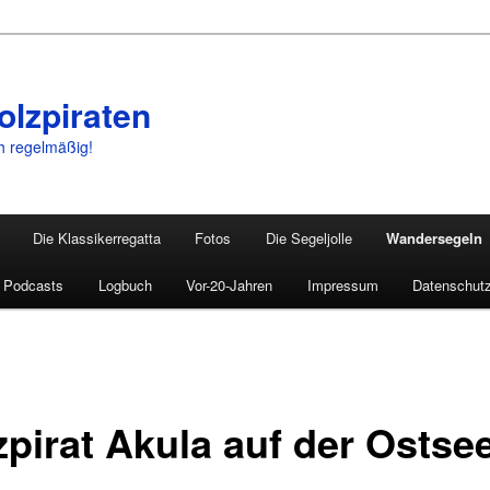
olzpiraten
ch regelmäßig!
Die Klassikerregatta
Fotos
Die Segeljolle
Wandersegeln
Podcasts
Logbuch
Vor-20-Jahren
Impressum
Datenschutz
zpirat Akula auf der Ostse