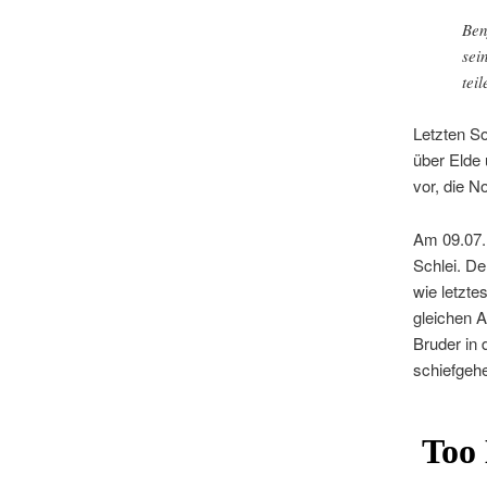
Ben
sei
tei
Letzten S
über Elde
vor, die N
Am 09.07.
Schlei. De
wie letzte
gleichen 
Bruder in 
schiefgeh