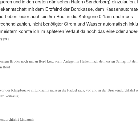
ueren und in den ersten dänischen Hafen (Sønderborg) einzulaufen. 
 Bekanntschaft mit dem Erzfeind der Bordkasse, dem Kassenautoma
ört eben leider auch ein 5m Boot in die Kategorie 0-15m und muss
echend zahlen, nicht benötigter Strom und Wasser automatisch inkl
eistern konnte ich im späteren Verlauf da noch das eine oder ander
regen.
einem Bruder noch mit an Bord kurz vorm Anlegen in Hülsen nach dem ersten Schlag mit de
en Boot
vor der Klappbrücke in Lindaunis müssen die Paddel raus, vor und in der Brückendurchfahrt i
unzuverlässig
endurchfahrt Lindaunis