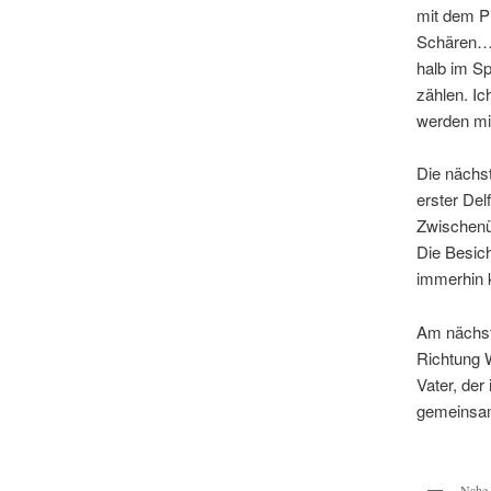
mit dem P
Schären… 
halb im Sp
zählen. Ic
werden mi
Die nächst
erster Del
Zwischenü
Die Besich
immerhin 
Am nächste
Richtung 
Vater, der
gemeinsam
Nahe 