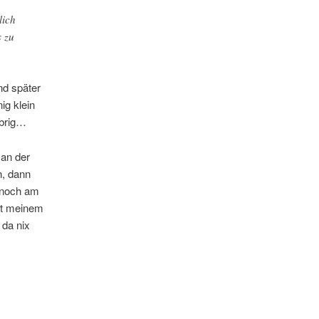
lich
s zu
nd später
ig klein
übrig…
 an der
n, dann
h noch am
it meinem
 da nix