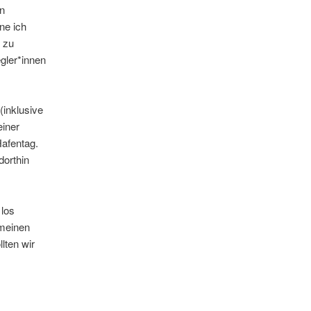
n
ne ich
n zu
gler*innen
(inklusive
einer
afentag.
dorthin
 los
 meinen
lten wir