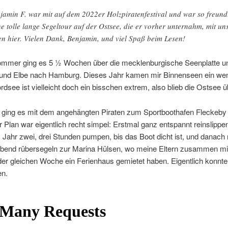
jamin F. war mit auf dem 2022er Holzpiratenfestival und war so freund
ne tolle lange Segeltour auf der Ostsee, die er vorher unternahm, mit un
len hier. Vielen Dank, Benjamin, und viel Spaß beim Lesen!
ommer ging es 5 ½ Wochen über die mecklenburgische Seenplatte u
 und Elbe nach Hamburg. Dieses Jahr kamen mir Binnenseen ein wen
ordsee ist vielleicht doch ein bisschen extrem, also blieb die Ostsee 
 ging es mit dem angehängten Piraten zum Sportboothafen Fleckeby
r Plan war eigentlich recht simpel: Erstmal ganz entspannt reinslippe
s Jahr zwei, drei Stunden pumpen, bis das Boot dicht ist, und danac
Abend rübersegeln zur Marina Hülsen, wo meine Eltern zusammen m
der gleichen Woche ein Ferienhaus gemietet haben. Eigentlich konnte
en.