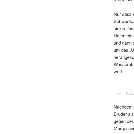
Nur dass A
Schwertkas
sinken las
Hafen ein 
und dann 
um das „U
herangesch
Wasserobe
wert…
Pirat
Nachdem d
Bruder al
gegen des
Morgen we