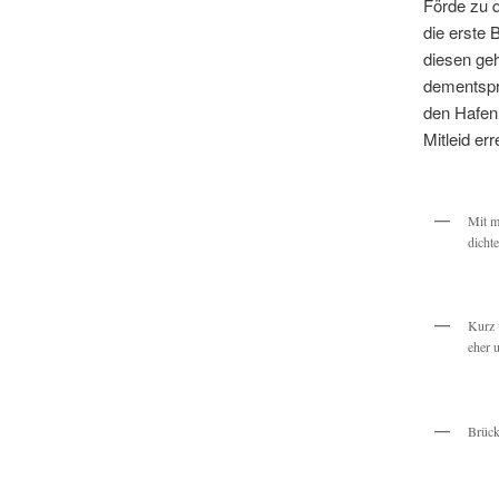
Förde zu q
die erste
diesen geh
dementspr
den Hafenm
Mitleid er
Mit m
dicht
Kurz 
eher 
Brück