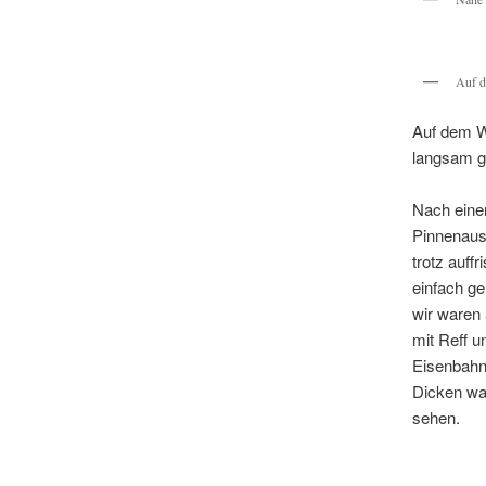
Auf d
Auf dem W
langsam ga
Nach eine
Pinnenausl
trotz auff
einfach ge
wir waren 
mit Reff u
Eisenbahnb
Dicken wa
sehen.