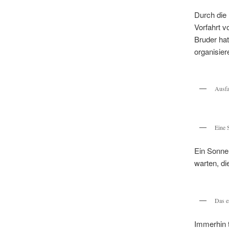
Durch die 
Vorfahrt 
Bruder ha
organisier
Ausfah
Eine 
Ein Sonnen
warten, d
Das e
Immerhin t