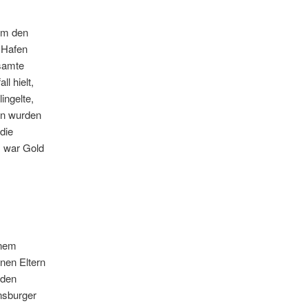
 um den
 Hafen
esamte
l hielt,
ngelte,
en wurden
die
, war Gold
inem
nen Eltern
nden
nsburger