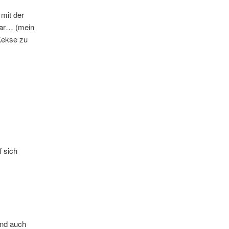
mit der
lar… (mein
Kekse zu
f sich
end auch