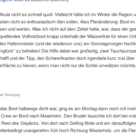
kula nicht so schnell quoll. Vielleicht hätte ich im Winter die Region
ten nicht so enthusiastisch ölen sollen. Also Planänderung: Boot im
sen und warten. Was ich nicht auf dem Zettel hatte, war, dass der g
quellendes Vollholzboot knapp unterhalb der Wasserlinie für einen Unfal
den Hafenmeister (und der wiederum uns) am Sonntagmorgen hochkli
nglück“ zu beheben! Die Hilfe dabei war großartig, zwei Tauchpump
afft und der Tipp, den Schwertkasten doch irgendwie kurz mal über 
rfläche zu hieven, wenn man nicht nur die Schlei umwälzen möchte
 auf Tauchgang
as Boot halbwegs dicht war, ging es am Montag dann noch mit me
s Crew an Bord nach Maasholm. Den Bruder tauschte ich dort bei mei
 Rest des Gepäcks. Von dort nach Gelting Mole und am darauffolge
tterbedingt unangenehm früh hoch Richtung Westerholz, um die Fle