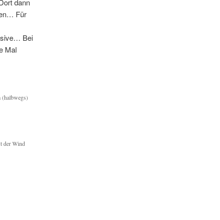
Dort dann
ten… Für
usive… Bei
e Mal
m (halbwegs)
st der Wind