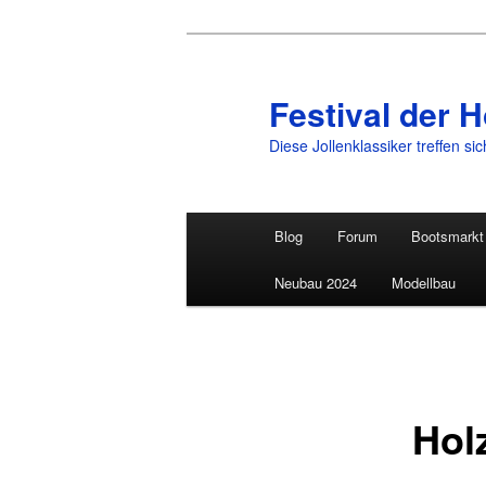
Festival der H
Diese Jollenklassiker treffen si
Hauptmenü
Blog
Forum
Bootsmarkt
Zum
Neubau 2024
Modellbau
primären
Inhalt
springen
Hol