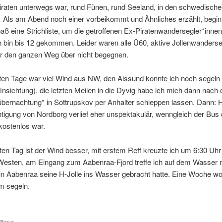
iraten unterwegs war, rund Fünen, rund Seeland, in den schwedische
Als am Abend noch einer vorbeikommt und Ähnliches erzählt, begin
aß eine Strichliste, um die getroffenen Ex-Piratenwandersegler*inne
h bin bis 12 gekommen. Leider waren alle Ü60, aktive Jollenwanderse
r den ganzen Weg über nicht begegnen.
en Tage war viel Wind aus NW, den Alssund konnte ich noch segeln 
finsichtung), die letzten Meilen in die Dyvig habe ich mich dann nach 
bernachtung* in Sottrupskov per Anhalter schleppen lassen. Dann: H
tigung von Nordborg verlief eher unspektakulär, wenngleich der Bus 
kostenlos war.
n Tag ist der Wind besser, mit erstem Reff kreuzte ich um 6:30 Uhr
Westen, am Eingang zum Aabenraa-Fjord treffe ich auf dem Wasser
 in Aabenraa seine H-Jolle ins Wasser gebracht hatte. Eine Woche wol
 segeln.
Barsø