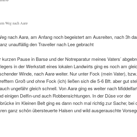
em Weg nach Aarø
eg nach Aarø, am Anfang noch begeistert am Ausreiten, nach 3h da
nz unauffällig den Traveller nach Lee gebracht
r kurzen Pause in Barsø und der Notreparatur meines Vaters’ abgeb
egers in der Werkstatt eines lokalen Landwirts ging es noch am glei
rischender Winde, nach Aarø weiter. Nur unter Fock (mein Vater), bzw.
refftem Groß und ohne Fock (ich) ließen sich die 5-6 Bft. aber gut st
auch ungefähr gleich schnell. Von Aarø ging es weiter nach Middelfar
nd einigen Delfin-und auch Robbensichtungen. In der Düse vor der
rücke im Kleinen Belt ging es dann noch mal richtig zur Sache; bei 
ren ganz schön übersteuerte Halsen und wild ausgerauschte Vorseg