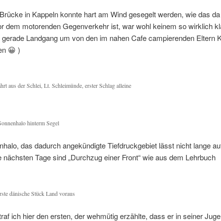
Brücke in Kappeln konnte hart am Wind gesegelt werden, wie das da 
vor dem motorenden Gegenverkehr ist, war wohl keinem so wirklich k
t gerade Landgang um von den im nahen Cafe campierenden Eltern 
en 😀 )
rt aus der Schlei, Lt. Schleimünde, erster Schlag alleine
Sonnenhalo hinterm Segel
halo, das dadurch angekündigte Tiefdruckgebiet lässt nicht lange au
ie nächsten Tage sind „Durchzug einer Front“ wie aus dem Lehrbuch
rste dänische Stück Land voraus
raf ich hier den ersten, der wehmütig erzählte, dass er in seiner Jug